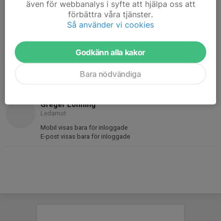
även för webbanalys i syfte att hjälpa oss att
Kassör
förbättra våra tjänster.
070-568 10 56
Så använder vi cookies
5338johansson@telia.com
Godkänn alla kakor
Tomas Lindh
Ordförande
Bara nödvändiga
Mobil/telefon visas bara för inloggade
E-post visas bara för inloggade
Greger Lönning
Ledamot
Mobil visas bara för inloggade
E-post visas bara för inloggade