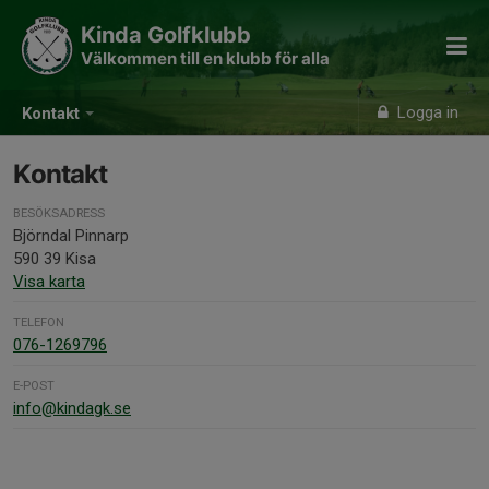
Kinda Golfklubb
Välkommen till en klubb för alla
Logga in
Kontakt
Kontakt
BESÖKSADRESS
Björndal Pinnarp
590 39 Kisa
Visa karta
TELEFON
076-1269796
E-POST
info@kindagk.se