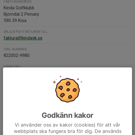
FAKTURAADRESS
Kinda Golfklubb
Björndal 2 Pinnarp
590 39 Kisa
MEJLA PDF-FAKTUROR TILL
faktura@kindagk.se
ORG. NUMMER
822002-9980
BANKGIRO
5638-9489
Kontaktpersoner
Mårten Nilsson
Tävlingskommitté
Godkänn kakor
070-565 68 92
smartnils@msn.com
Vi använder oss av kakor (cookies) för att vår
webbplats ska fungera bra för dig. De används
Åke Johansson