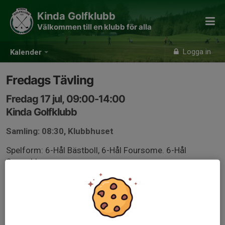
Kinda Golfklubb
Välkommen till en klubb för alla
Logga in
Kalender
Fredags Tävling
Fredag 17 jul, 09:00-14:00
Kinda Golfklubb
Samling: 08:30, Klubbhuset
Spelform: 6-Hål Bästboll, 6-Hål Foursome. 6-Hål
Scramble
mingolf.golf.se/login/
TÄVLINGSKALENDER 2026-1.docx