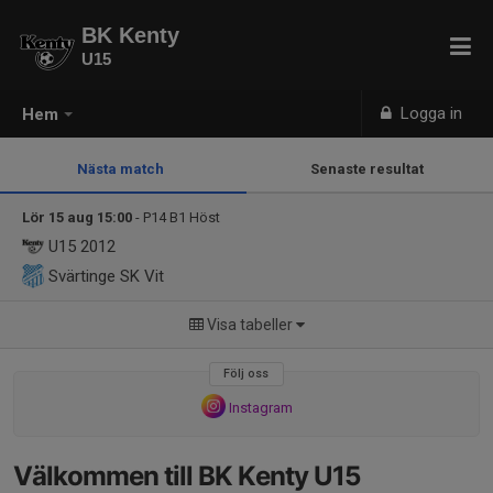
BK Kenty
U15
Logga in
Hem
Nästa match
Senaste resultat
Lör 15 aug 15:00
- P14 B1 Höst
U15
2012
Svärtinge SK Vit
Visa tabeller
Följ oss
Instagram
Välkommen till BK Kenty U15