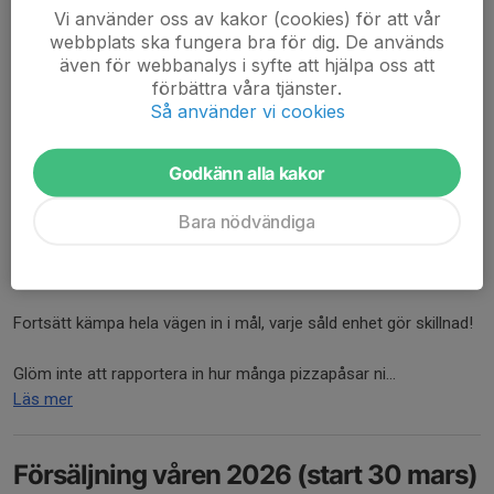
Kan ni inte hämta era varor, be någon annan i laget om hjälp att
Vi använder oss av kakor (cookies) för att vår
ta hem dem.
webbplats ska fungera bra för dig. De används
även för webbanalys i syfte att hjälpa oss att
💳 Betalning...
förbättra våra tjänster.
Läs mer
Så använder vi cookies
Godkänn alla kakor
Slutspurt i vårens försäljning!
24 apr, 11:20
1 kommentar
Bara nödvändiga
Det är nu drygt en vecka kvar av vår försäljningsperiod (sista dag
3 maj) – och det ser riktigt bra ut!
Fortsätt kämpa hela vägen in i mål, varje såld enhet gör skillnad!
Glöm inte att rapportera in hur många pizzapåsar ni...
Läs mer
Försäljning våren 2026 (start 30 mars)