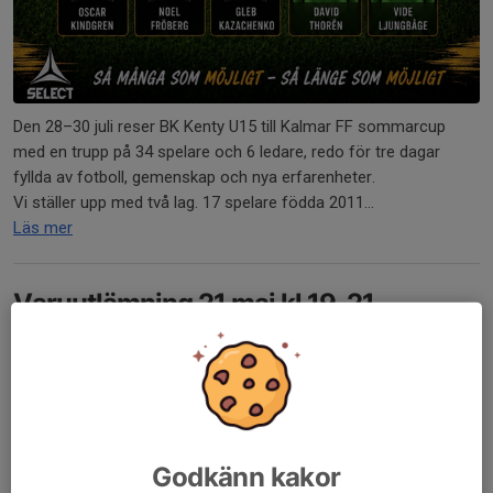
Den 28–30 juli reser BK Kenty U15 till Kalmar FF sommarcup
med en trupp på 34 spelare och 6 ledare, redo för tre dagar
fyllda av fotboll, gemenskap och nya erfarenheter.
Vi ställer upp med två lag. 17 spelare födda 2011...
Läs mer
Varuutlämning 21 maj kl 19-21
15 maj, 20:42
0 kommentarer
Torsdag 21/5 är det dags för upphämtning av era beställda
varor och pizzabottnar.
📍 Uthämtning sker på kansliet mellan kl. 19–21.
Godkänn kakor