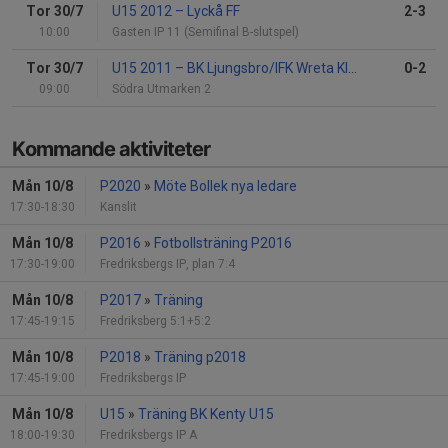
Tor 30/7
U15 2012
–
Lyckå FF
2-3
10:00
Gasten IP 11 (Semifinal B-slutspel)
Tor 30/7
U15 2011
–
BK Ljungsbro/IFK Wreta Kloster
0-2
09:00
Södra Utmarken 2
Kommande aktiviteter
Mån 10/8
P2020
»
Möte Bollek nya ledare
17:30-18:30
Kanslit
Mån 10/8
P2016
»
Fotbollsträning P2016
17:30-19:00
Fredriksbergs IP, plan 7:4
Mån 10/8
P2017
»
Träning
17:45-19:15
Fredriksberg 5:1+5:2
Mån 10/8
P2018
»
Träning p2018
17:45-19:00
Fredriksbergs IP
Mån 10/8
U15
»
Träning BK Kenty U15
18:00-19:30
Fredriksbergs IP A