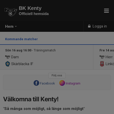
BK Kenty
Officiell hemsida
Logga in
Hem
Kommande matcher
Sön 16 aug 16:00
- Träningsmatch
Fre 14 au
Dam
Herr
Skärblacka IF
Linkö
Följ oss
Facebook
Instagram
Välkomna till Kenty!
"Så många som möjligt, så länge som möjligt"