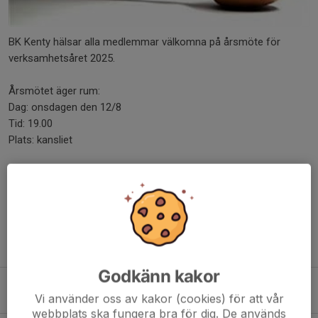
BK Kenty hälsar alla medlemmar välkomna på årsmöte för
verksamhetsåret 2025.
Årsmötet äger rum:
Dag: onsdagen den 12/8
Tid: 19.00
Plats: kansliet
Handlingar kommer att finnas tillgängliga för inloggade
medlemmar under...
Läs mer
Fler nyheter
Godkänn kakor
Konstgräsbyte
Vi använder oss av kakor (cookies) för att vår
30 jun, 18:22
0
webbplats ska fungera bra för dig. De används