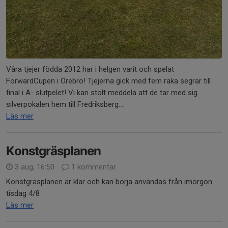
Våra tjejer födda 2012 har i helgen varit och spelat
ForwardCupen i Örebro! Tjejerna gick med fem raka segrar till
final i A- slutpelet! Vi kan stolt meddela att de tar med sig
silverpokalen hem till Fredriksberg....
Läs mer
Konstgräsplanen
3 aug, 16:50
1 kommentar
Konstgräsplanen är klar och kan börja användas från imorgon
tisdag 4/8
Läs mer