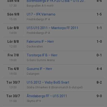
Sön 9/8
Borensbergs IF FK P2012 Blå
–
U15 2012 C
4-6
17:30
Bergvallen A 9 mot9
Sön 9/8
U17
–
IFK Värnamo
1-5
15:00
Fredriksbergs IP A
Lör 8/8
U15 U15 2011
–
Mantorps FF 2011
1-1
14:00
Fredriksbergs IP A
Lör 8/8
Falerums IF
–
Herr
1-0
12:00
Dackevallen
Fre 7/8
Torstorps IF B
–
Herr
0-1
19:00
G-Sons Gummi Arena
Tis 4/8
Gusums IF
–
Herr
4-4
19:00
Dalängen
Tor 30/7
U15 2012
–
Visby BoIS Svart
8-2
13:00
Södra Utmarken 8 (Bronsmatch B-slutspel)
Tor 30/7
Åtvidabergs FF
–
U15 2011
9-0
11:00
Skyttis IP 9