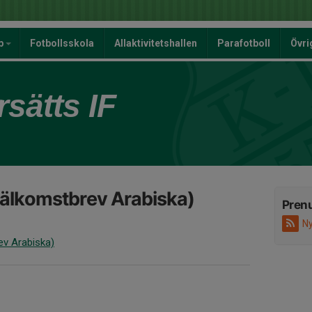
p
Fotbollsskola
Allaktivitetshallen
Parafotboll
Övri
sätts IF
رسالة تر (Välkomstbrev Arabiska)
Pren
Ny
mstbrev Arabiska)