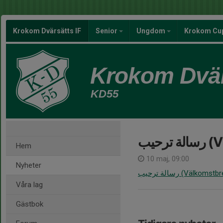
Krokom Dvärsätts IF
Senior
Ungdom
Krokom Cu
Krokom Dvär
KD55
حيب
Hem
10 maj, 09:00
Nyheter
رسالة ترحيب (Välko
Våra lag
Gästbok