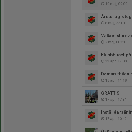
10 maj, 09:00
Årets lagfotog
8 maj, 22:01
Välkomstbrev i
7 maj, 08:21
Klubbhuset på
22 apr, 14:00
Domarutbildn
18 apr, 11:18
GRATTIS!
17 apr, 17:31
Inställda träni
17 apr, 10:42
ÖFK bjuder alla