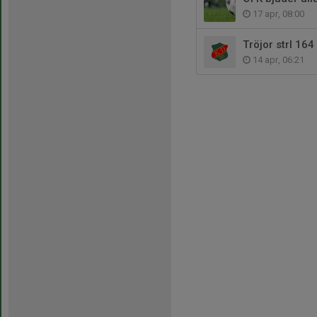
17 apr, 08:00
Tröjor strl 164
14 apr, 06:21