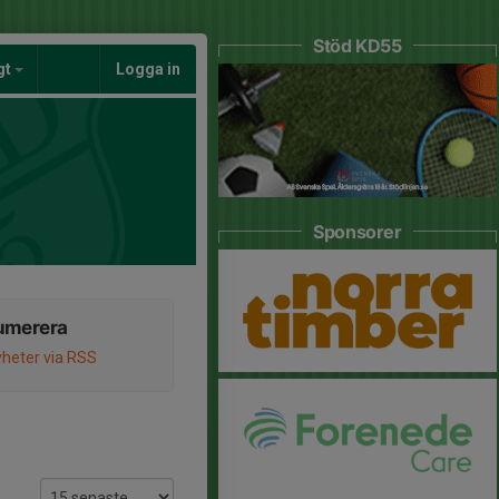
Stöd KD55
gt
Logga in
Sponsorer
umerera
heter via RSS