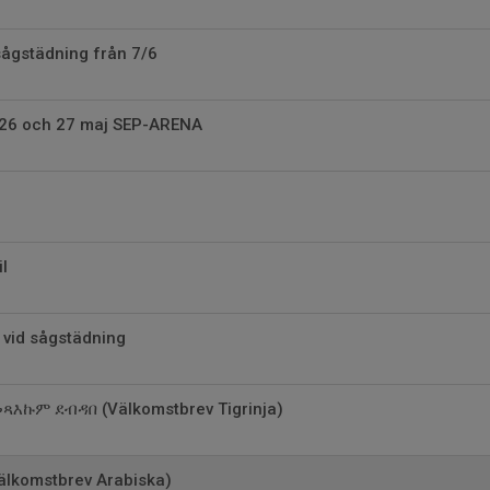
 sågstädning från 7/6
 26 och 27 maj SEP-ARENA
l
 vid sågstädning
ጻእኩም ደብዳበ (Välkomstbrev Tigrinja)
رسالة ت (Välkomstbrev Arabiska)