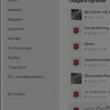
Tidigare nyheter
Forum
Kalender
Ny rutiner vid
2 jun, 16:35
Bildgalleri
Fotografering
Dokument
26 maj, 12:37
Kontakt
Spam
Om föreningen
23 maj, 17:08
Avgifter
Upphittad mobi
13 maj, 12:10
Trygg idrott
Ökad säkerhet
RF:s visselblåsartjänst
12 maj, 18:32
ናይ እንቋዕ ደሓን መ
Bli medlem
10 maj, 09:20
رحيب