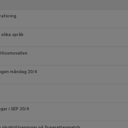
rafering
 olika språk
 Hissmovallen
ingen måndag 20/4
ngar i SEP 20/4
 idrotts­före­ningar på Super­ettan­match