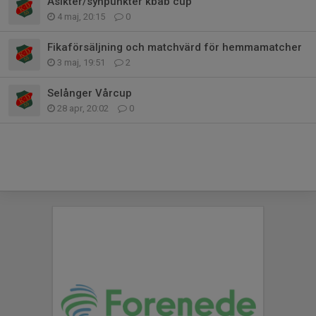
Åsikter/synpunkter kbab cup
4 maj, 20:15
0
Fikaförsäljning och matchvärd för hemmamatcher
3 maj, 19:51
2
Selånger Vårcup
28 apr, 20:02
0