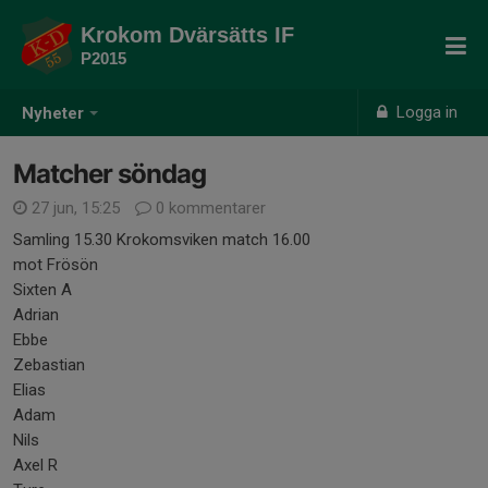
Krokom Dvärsätts IF
P2015
Logga in
Nyheter
Matcher söndag
27 jun, 15:25
0 kommentarer
Samling 15.30 Krokomsviken match 16.00
mot Frösön
Sixten A
Adrian
Ebbe
Zebastian
Elias
Adam
Nils
Axel R