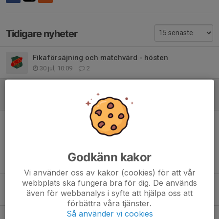
Tidigare nyheter
Fikaförsäjning och matchvärd - hösten
30 jul, 10:09
2
Matcher söndag
27 jun, 15:25
0
Storsjöcupen
26 jun, 20:36
0
Flyttad match och sommaruppehåll
Godkänn kakor
17 jun, 14:38
0
Vi använder oss av kakor (cookies) för att vår
webbplats ska fungera bra för dig. De används
Hudik Cup - packlista mm
även för webbanalys i syfte att hjälpa oss att
8 jun, 20:28
0
förbättra våra tjänster.
Så använder vi cookies
Hudik Cup