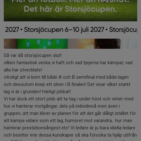
Så var då storsjöcupen slut!
vilken fantastisk vecka vi haft och vad tjejerna har kämpat, vad
alla har utvecklats!
otroligt att vi kom till både A och B semifinal med båda lagen
och dessutom knep ett silver i B finalen! Det visar vilket starkt
lag vi är i grunden! Härligt jobbat!
Vi har dock ett stort jobb att ta tag i under höst och vinter med
hur vi hanterar motgångar, dels på individnivå men även i
gruppen, att man kliver av planen för att det går dåligt istället för
att kämpa vidare som ett lag, humöret mot varandra, hur man
hanterar prestationsångest etc! Vi ledare är ju bara idiella ledare
och besitter inte dessa kunskaper så ska försöka ta hjälp utifrån