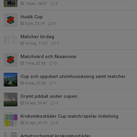
14 jun, 18:07
0
Hudik Cup
3 jun, 23:19
0
Matcher lördag
13 maj, 11:27
1
Matchvärd och fikaansvar
7 maj, 22:53
0
Cup och uppstart utomhussäsong samt matcher
4 maj, 22:30
1
Grymt jobbat under cupen
26 apr, 20:47
1
Krokombostäder Cup match/spelar indelning
23 apr, 20:15
0
Arbetsschemat krokombostäder