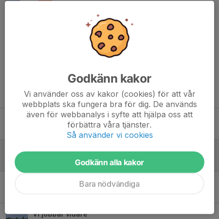
Kommentarer
Godkänn kakor
Vi använder oss av kakor (cookies) för att vår
Tidigare nyheter
webbplats ska fungera bra för dig. De används
även för webbanalys i syfte att hjälpa oss att
Fika och matchvärd
förbättra våra tjänster.
2 aug, 20:43
0
Så använder vi cookies
Fantastisk vecka
Godkänn alla kakor
4 jul, 18:43
0
Storsjöcupen
Bara nödvändiga
25 jun, 11:58
0
Vi jobbar vidare