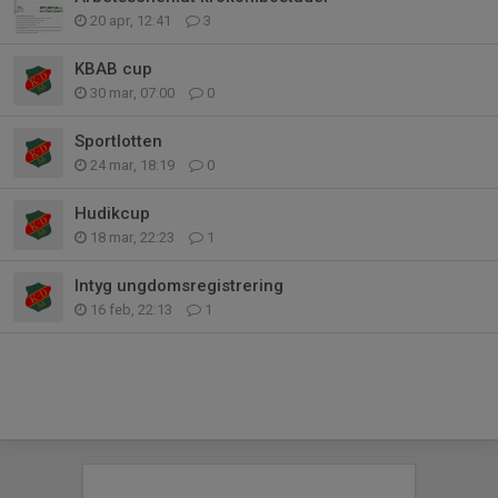
20 apr, 12:41
3
KBAB cup
30 mar, 07:00
0
Sportlotten
24 mar, 18:19
0
Hudikcup
18 mar, 22:23
1
Intyg ungdomsregistrering
16 feb, 22:13
1