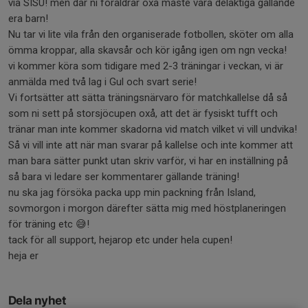
via SISU! men där ni föräldrar oxå måste vara delaktiga gällande
era barn!
Nu tar vi lite vila från den organiserade fotbollen, sköter om alla
ömma kroppar, alla skavsår och kör igång igen om ngn vecka!
vi kommer köra som tidigare med 2-3 träningar i veckan, vi är
anmälda med två lag i Gul och svart serie!
Vi fortsätter att sätta träningsnärvaro för matchkallelse då så
som ni sett på storsjöcupen oxå, att det är fysiskt tufft och
tränar man inte kommer skadorna vid match vilket vi vill undvika!
Så vi vill inte att när man svarar på kallelse och inte kommer att
man bara sätter punkt utan skriv varför, vi har en inställning på
så bara vi ledare ser kommentarer gällande träning!
nu ska jag försöka packa upp min packning från Island,
sovmorgon i morgon därefter sätta mig med höstplaneringen
för träning etc 😅!
tack för all support, hejarop etc under hela cupen!
heja er
Dela nyhet