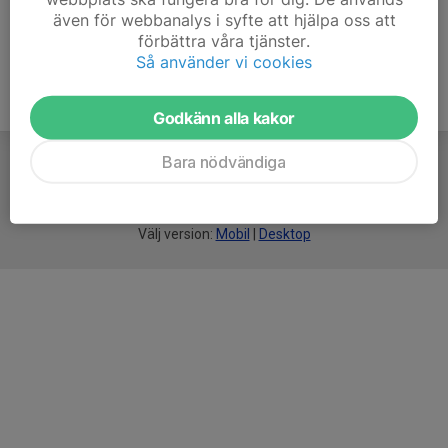
även för webbanalys i syfte att hjälpa oss att
förbättra våra tjänster.
Så använder vi cookies
Godkänn alla kakor
Bara nödvändiga
För
smarta
idrottsföreningar
Välj version:
Mobil
|
Desktop