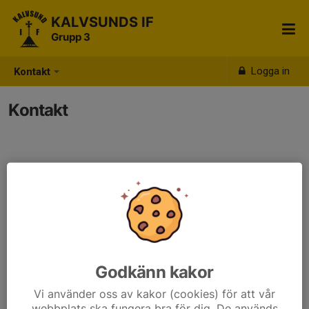
KALVSUNDS IF
Grupp 3
Logga in
Kontakt
Kontakt
Godkänn kakor
Vi använder oss av kakor (cookies) för att vår
webbplats ska fungera bra för dig. De används