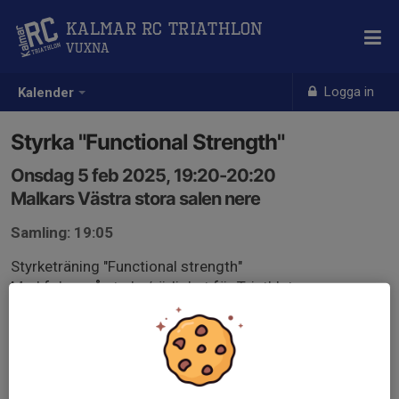
Kalmar RC Triathlon
Vuxna
Logga in
Kalender
Styrka "Functional Strength"
Onsdag 5 feb 2025, 19:20-20:20
Malkars Västra stora salen nere
Samling: 19:05
Styrketräning "Functional strength"
Med fokus på styrka/rörlighet för Triathleter
Ledare: Jörgen Ohlsson från Kalmar RC