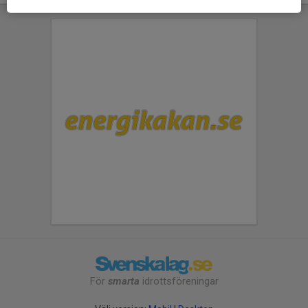
För
smarta
idrottsföreningar