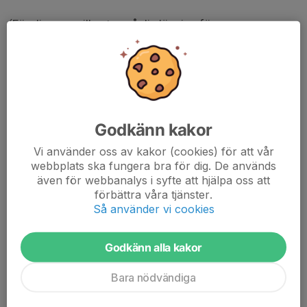
(För dig som vill satsa på din löpning för mer
tävlingsändamål kommer vi kunna hålla mer avancerade
test, men du måste börja med detta så vi har en grund
att stå på.)
Testet tar ca 1 timme med genomgång och pauser. Den
totala löptiden är uppvärmning ca 10-15 min samt
Godkänn kakor
testtid 18 min.
Vi använder oss av kakor (cookies) för att vår
webbplats ska fungera bra för dig. De används
Vi kommer vara på löparbanan på Fredriksskans och alla
även för webbanalys i syfte att hjälpa oss att
löpare är välkomna, snabb som långsam, eftersom vi
förbättra våra tjänster.
springer varv så hör alla när jag blåser i visselpipan.
Så använder vi cookies
Godkänn alla kakor
Bara nödvändiga