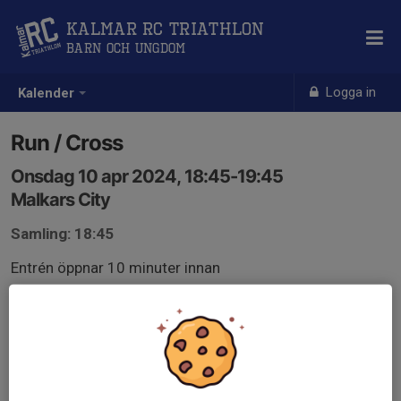
Kalmar RC Triathlon
Barn och Ungdom
Logga in
Kalender
Run / Cross
Onsdag 10 apr 2024, 18:45-19:45
Malkars City
Samling: 18:45
Entrén öppnar 10 minuter innan