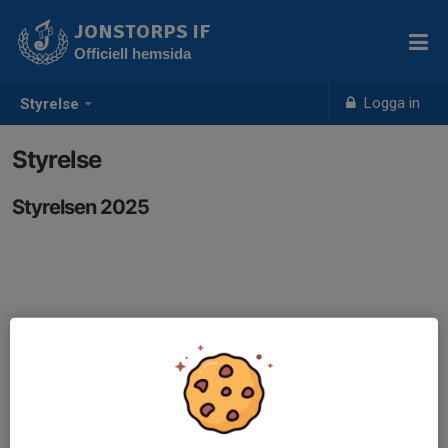
JONSTORPS IF
Officiell hemsida
Logga in
Styrelse
Styrelse
Styrelsen 2025