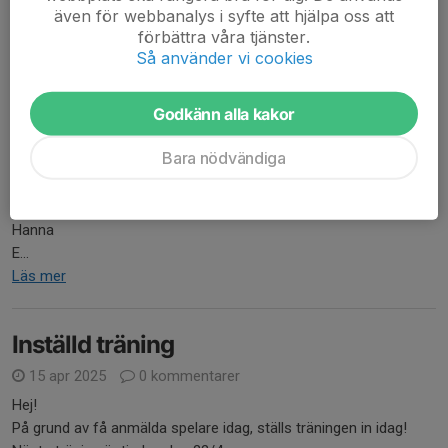
även för webbanalys i syfte att hjälpa oss att
13/9
förbättra våra tjänster.
Majken
Så använder vi cookies
Lily
Godkänn alla kakor
28/9
Iris
Bara nödvändiga
Ebba
11/10
Hanna
E...
Läs mer
Inställd träning
15 apr 2025
0 kommentarer
Hej!
På grund av få anmälda spelare idag, ställs träningen in idag!