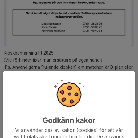
Kioskbemanning ht 2025
(Vid förhinder fixar man ersättare på egen hand!)
Ps. Använd gärna ”rullande kiosken” om matchen är B-plan eller
konstgräset.
16/8
Zoey
Celeste
30/8
Godkänn kakor
Sigrid
Vi använder oss av kakor (cookies) för att vår
Freya
webbplats ska fungera bra för dig. De används