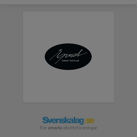
För
smarta
idrottsföreningar