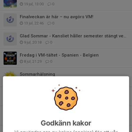
19 jul, 13:00
0
Finalveckan är här – nu avgörs VM!
13 jul, 22:46
0
Glad Sommar - Kansliet håller semester stängt vecka 29-30-31.
9 jul, 20:18
0
Fredag i VM-tältet - Spanien - Belgien
8 jul, 21:29
0
Sommarhälsning
3 jul, 11:21
0
HÖSTSERIERNA 2026
2 jul, 19:43
0
Slutspelet är igång – nu väntar VM:s bästa matcher!
1 jul, 20:21
0
Godkänn kakor
Supertisdag i VM-tältet – nu hejar vi fram Sverige!