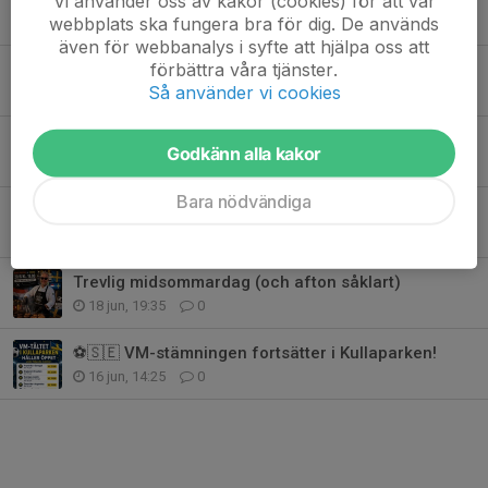
Vi använder oss av kakor (cookies) för att vår
webbplats ska fungera bra för dig. De används
28 jun, 22:53
0
även för webbanalys i syfte att hjälpa oss att
förbättra våra tjänster.
### ⚽ VM-AW på Kullaparken – inför toppmötet Frankrike vs Norge
Så använder vi cookies
24 jun, 16:17
0
Påminnelse om att A-plan är avstängd
Godkänn alla kakor
24 jun, 10:09
0
Bara nödvändiga
Stormatch i grupp J: Argentina och Österrike jagar slutspelsplats
21 jun, 17:25
0
Trevlig midsommardag (och afton såklart)
18 jun, 19:35
0
⚽🇸🇪 VM-stämningen fortsätter i Kullaparken!
16 jun, 14:25
0