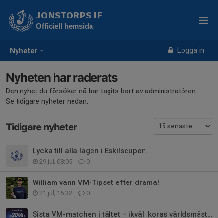
JONSTORPS IF
Officiell hemsida
Logga in
Nyheter
Nyheten har raderats
Den nyhet du försöker nå har tagits bort av administratören.
Se tidigare nyheter nedan.
Tidigare nyheter
Lycka till alla lagen i Eskilscupen.
29 jul, 08:05
0
William vann VM-Tipset efter drama!
21 jul, 15:32
0
Sista VM-matchen i tältet – ikväll koras världsmästaren!