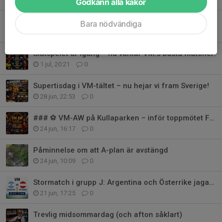
Godkänn alla kakor
HÖSTSERIERNA 2026
Bara nödvändiga
2 jul, 19:43
0
Slutspelet är igång – nu väntar VM:s bästa matcher!
1 jul, 20:21
0
Supertisdag i VM-tältet – nu hejar vi fram Sverige!
28 jun, 22:53
0
### ⚽ VM-AW på Kullaparken – inför toppmötet Frankrike vs Norge
24 jun, 16:17
0
Påminnelse om att A-plan är avstängd
24 jun, 10:09
0
Stormatch i grupp J: Argentina och Österrike jagar slutspelsplats
21 jun, 17:25
0
Trevlig midsommardag (och afton såklart)