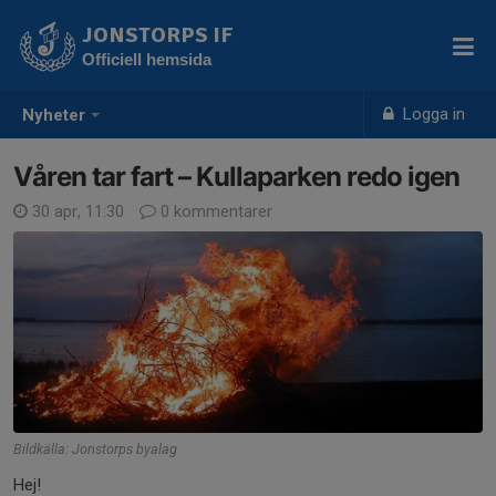
JONSTORPS IF
Officiell hemsida
Logga in
Nyheter
Våren tar fart – Kullaparken redo igen
30 apr, 11:30
0 kommentarer
Bildkälla: Jonstorps byalag
Hej!