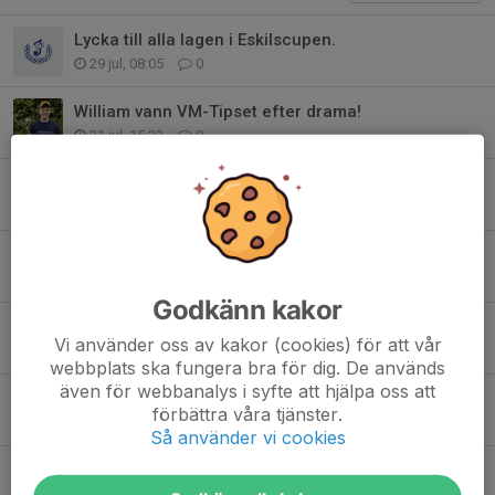
Lycka till alla lagen i Eskilscupen.
29 jul, 08:05
0
William vann VM-Tipset efter drama!
21 jul, 15:32
0
Sista VM-matchen i tältet – ikväll koras världsmästaren!
19 jul, 13:00
0
Finalveckan är här – nu avgörs VM!
13 jul, 22:46
0
Godkänn kakor
Glad Sommar - Kansliet håller semester stängt vecka 29-30-31.
Vi använder oss av kakor (cookies) för att vår
9 jul, 20:18
0
webbplats ska fungera bra för dig. De används
även för webbanalys i syfte att hjälpa oss att
Fredag i VM-tältet - Spanien - Belgien
förbättra våra tjänster.
8 jul, 21:29
0
Så använder vi cookies
Sommarhälsning
3 jul, 11:21
0