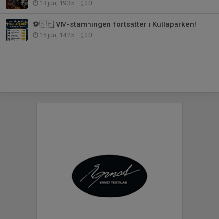
18 jun, 19:35
0
⚽🇸🇪 VM-stämningen fortsätter i Kullaparken!
16 jun, 14:25
0