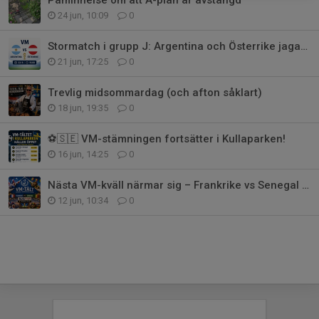
Påminnelse om att A-plan är avstängd
24 jun, 10:09
0
Stormatch i grupp J: Argentina och Österrike jagar slutspelsplats
21 jun, 17:25
0
Trevlig midsommardag (och afton såklart)
18 jun, 19:35
0
⚽🇸🇪 VM-stämningen fortsätter i Kullaparken!
16 jun, 14:25
0
Nästa VM-kväll närmar sig – Frankrike vs Senegal i tältet!
12 jun, 10:34
0