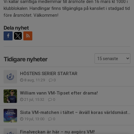
Vi kallar samtliga medlemmar till årsmöte den 16 mars kl 1000 i
klubblokalen. Handlingar finns tillgängliga på kansliet i stadgad tid
före årsmötet. Välkommen!
Dela nyhet
Tidigare nyheter
HÖSTENS SERIER STARTAR
8 aug, 11:29
0
William vann VM-Tipset efter drama!
21 jul, 15:32
0
Sista VM-matchen i tältet – ikväll koras världsmästaren!
19 jul, 13:00
0
Finalveckan är här – nu avgörs VM!