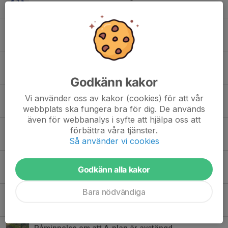
13 jul, 22:46
0
Fredag i VM-tältet - Spanien - Belgien
8 jul, 21:29
0
Sommarhälsning
3 jul, 11:21
0
Godkänn kakor
HÖSTSERIERNA 2026
Vi använder oss av kakor (cookies) för att vår
2 jul, 19:43
0
webbplats ska fungera bra för dig. De används
även för webbanalys i syfte att hjälpa oss att
Slutspelet är igång – nu väntar VM:s bästa matcher!
förbättra våra tjänster.
Så använder vi cookies
1 jul, 20:21
0
Supertisdag i VM-tältet – nu hejar vi fram Sverige!
Godkänn alla kakor
28 jun, 22:53
0
Bara nödvändiga
### ⚽ VM-AW på Kullaparken – inför toppmötet Frankrike vs Norge
24 jun, 16:17
0