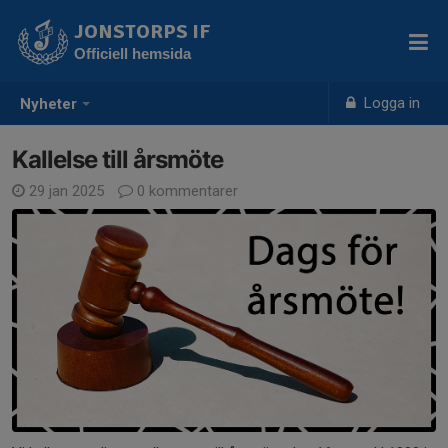
JONSTORPS IF
Officiell hemsida
Logga in
Nyheter
Kallelse till årsmöte
29 jan 2025
0 kommentarer