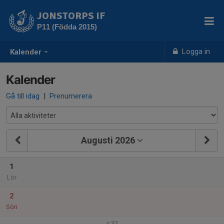
JONSTORPS IF
P11 (Födda 2015)
Logga in
Kalender
Kalender
Gå till idag
|
Prenumerera
Augusti 2026
1
Lör
2
Sön
v.32