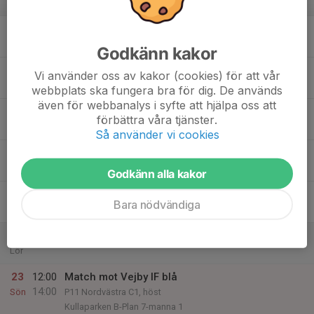
v.34
17
18:00
Träning
19:00
Mån
Jonstorp B-Plan
Godkänn kakor
18
18:00
Träning
Vi använder oss av kakor (cookies) för att vår
19:00
Tis
Jonstorp B-Plan
webbplats ska fungera bra för dig. De används
även för webbanalys i syfte att hjälpa oss att
19
förbättra våra tjänster.
Ons
Så använder vi cookies
20
17:30
Träning
18:30
Tor
Jonstorp B-Plan
Godkänn alla kakor
21
Bara nödvändiga
Fre
22
Lör
23
12:00
Match mot Vejby IF blå
14:00
Sön
P11 Nordvästra C1, höst
Kullaparken B-Plan 7-manna 1