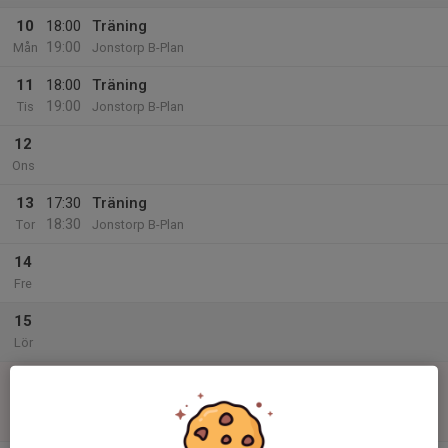
10
18:00
Träning
19:00
Mån
Jonstorp B-Plan
11
18:00
Träning
19:00
Tis
Jonstorp B-Plan
12
Ons
13
17:30
Träning
18:30
Tor
Jonstorp B-Plan
14
Fre
15
Lör
16
10:00
Match mot Västra Karups IF
12:00
Sön
P11 Nordvästra C1, höst
Västra Karups IP C-plan 7-manna