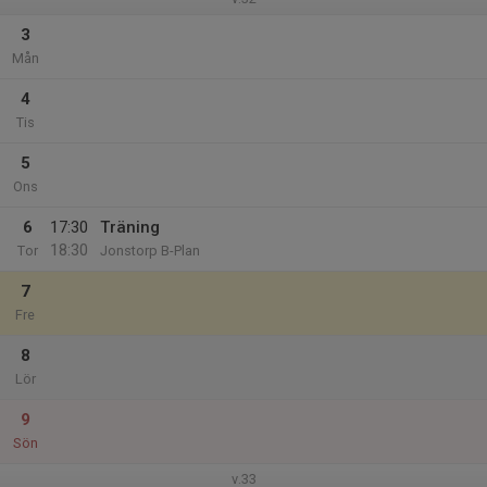
3
Mån
4
Tis
5
Ons
6
17:30
Träning
18:30
Tor
Jonstorp B-Plan
7
Fre
8
Lör
9
Sön
v.33