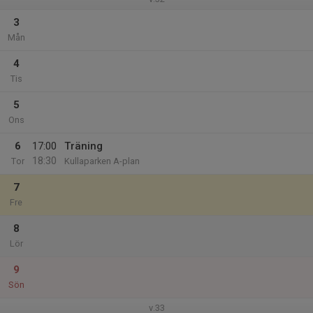
3
Mån
4
Tis
5
Ons
6
17:00
Träning
18:30
Tor
Kullaparken A-plan
7
Fre
8
Lör
9
Sön
v.33