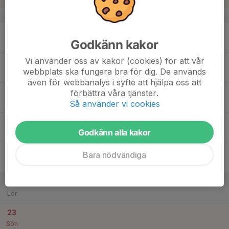
v.34
17
17:00
Träning
Godkänn kakor
18:30
Mån
Kullaparken A-plan
Vi använder oss av kakor (cookies) för att vår
18
webbplats ska fungera bra för dig. De används
Tis
även för webbanalys i syfte att hjälpa oss att
19
förbättra våra tjänster.
Så använder vi cookies
Ons
20
17:00
Träning
Godkänn alla kakor
18:30
Tor
Kullaparken A-plan
21
Bara nödvändiga
Fre
22
Lör
23
Sön