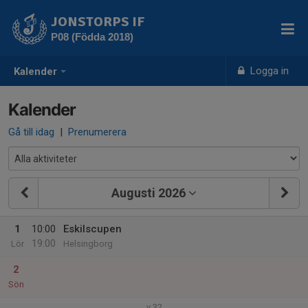
JONSTORPS IF
P08 (Födda 2018)
Logga in
Kalender
Kalender
Gå till idag
|
Prenumerera
Augusti 2026
1
10:00
Eskilscupen
19:00
Lör
Helsingborg
2
Sön
v.32