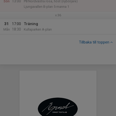
13:00
Sön
P8 Nordvästra rosa, höst (nybörjare)
Ljungavallen B-plan 5-manna 1
v.36
31
17:00
Träning
18:30
Mån
Kullaparken A-plan
Tillbaka till toppen