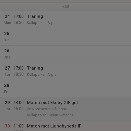
v.35
24
17:00
Träning
18:30
Mån
Kullaparken A-plan
25
Tis
26
Ons
27
17:00
Träning
18:30
Tor
Kullaparken A-plan
28
Fre
29
14:00
Match mot Ekeby GIF gul
16:00
Lör
P8 Nordvästra blå, höst
Kullaparken B-plan 5-manna
30
11:00
Match mot Ljungbyheds IF