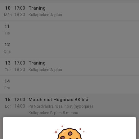
10
17:00
Träning
18:30
Mån
Kullaparken A-plan
11
Tis
12
Ons
13
17:00
Träning
18:30
Tor
Kullaparken A-plan
14
Fre
15
12:00
Match mot Höganäs BK blå
14:00
Lör
P8 Nordvästra rosa, höst (nybörjare)
Kullaparken B-plan 5-manna
16
10:00
Match mot Vikens IK blå
12:00
Sön
P8 Nordvästra blå, höst
Vikvalla D-plan