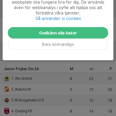
webbplats ska fungera bra för dig. De används
även för webbanalys i syfte att hjälpa oss att
Referat
förbättra våra tjänster.
Så använder vi cookies
Inget referat skrivet
Godkänn alla kakor
Bara nödvändiga
Tabell
Junior Pojkar Div 2A
M
+/-
P
1. Ale United
8
23
21
2. Askims IK
9
19
20
3. IK Kongahälla U19
9
15
18
4. Qviding FIF
8
14
18