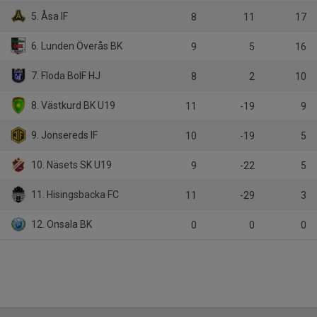
5. Åsa IF
8
11
17
6. Lunden Överås BK
9
5
16
7. Floda BoIF HJ
8
2
10
8. Västkurd BK U19
11
-19
9
9. Jonsereds IF
10
-19
5
10. Näsets SK U19
9
-22
5
11. Hisingsbacka FC
11
-29
3
12. Onsala BK
0
0
0