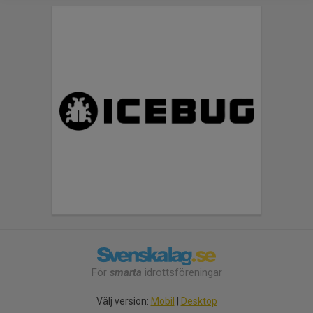
För
smarta
idrottsföreningar
Välj version:
Mobil
|
Desktop