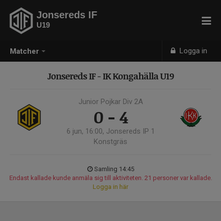
Jonsereds IF
U19
Logga in
Matcher
Jonsereds IF - IK Kongahälla U19
Junior Pojkar Div 2A
0 - 4
6 jun, 16:00, Jonsereds IP 1
Konstgräs
Samling 14:45
Endast kallade kunde anmäla sig till aktiviteten. 21 personer var kallade.
Logga in här