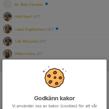
86. Aldin Camdzic
Hadi Nayef
, U17
Lukas Engelbertsen
, U17
Taib Alhussein
, U17
William Kano
, U17
Ledare
Ardi Mazreku
Assisterande tränare
Arvid Stenvaller
Målvaktstränare
Godkänn kakor
Gustav Stenvaller
Tränare
Vi använder oss av kakor (cookies) för att vår