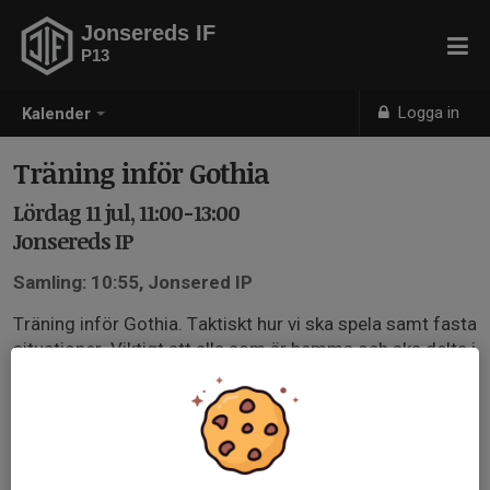
Jonsereds IF
P13
Logga in
Kalender
Träning inför Gothia
Lördag 11 jul, 11:00-13:00
Jonsereds IP
Samling: 10:55, Jonsered IP
Träning inför Gothia. Taktiskt hur vi ska spela samt fasta
situationer. Viktigt att alla som är hemma och ska delta i
Gothia kommer.