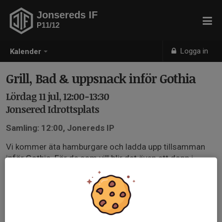
Jonsereds IF
P11/12
Logga in
Kalender
Grill, Bad & uppsnack inför Gothia
Lördag 11 jul, 12:00-13:30
Jonsered Idrottsplats
Samling: 12:00, Jonereds IP
Vi kommer äta hamburgare och ladda upp tillsamman
inför Gothia. För de som vill blir det även ett dopp i
Säveån nedanför IP.
Meddela eventuella allergier eller specialkost i anmälan.