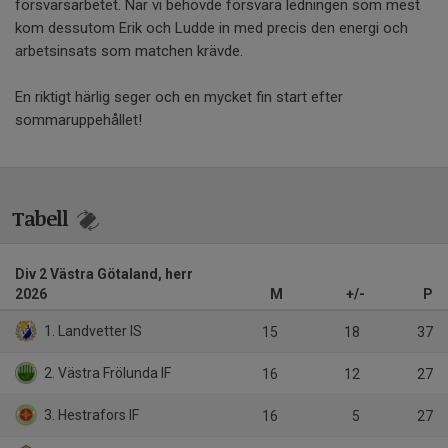
försvarsarbetet. När vi behövde försvara ledningen som mest
kom dessutom Erik och Ludde in med precis den energi och
arbetsinsats som matchen krävde.
En riktigt härlig seger och en mycket fin start efter
sommaruppehållet!
Tabell
Div 2 Västra Götaland, herr
2026
M
+/-
P
1. Landvetter IS
15
18
37
2. Västra Frölunda IF
16
12
27
3. Hestrafors IF
16
5
27