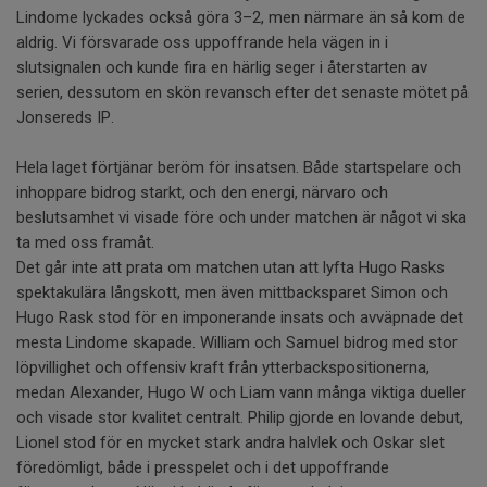
Lindome lyckades också göra 3–2, men närmare än så kom de
aldrig. Vi försvarade oss uppoffrande hela vägen in i
slutsignalen och kunde fira en härlig seger i återstarten av
serien, dessutom en skön revansch efter det senaste mötet på
Jonsereds IP.
Hela laget förtjänar beröm för insatsen. Både startspelare och
inhoppare bidrog starkt, och den energi, närvaro och
beslutsamhet vi visade före och under matchen är något vi ska
ta med oss framåt.
Det går inte att prata om matchen utan att lyfta Hugo Rasks
spektakulära långskott, men även mittbacksparet Simon och
Hugo Rask stod för en imponerande insats och avväpnade det
mesta Lindome skapade. William och Samuel bidrog med stor
löpvillighet och offensiv kraft från ytterbackspositionerna,
medan Alexander, Hugo W och Liam vann många viktiga dueller
och visade stor kvalitet centralt. Philip gjorde en lovande debut,
Lionel stod för en mycket stark andra halvlek och Oskar slet
föredömligt, både i presspelet och i det uppoffrande