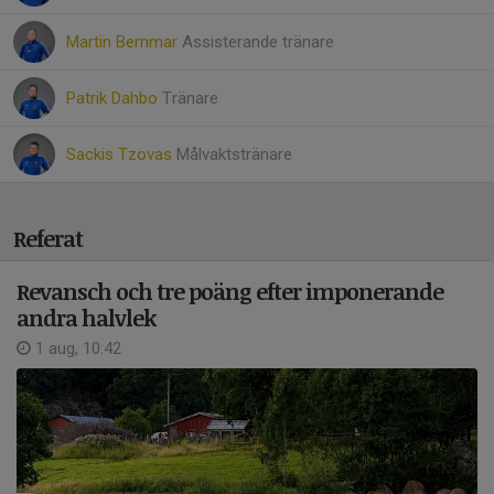
Martin Bernmar
Assisterande tränare
Patrik Dahbo
Tränare
Sackis Tzovas
Målvaktstränare
Referat
Revansch och tre poäng efter imponerande
andra halvlek
1 aug, 10:42