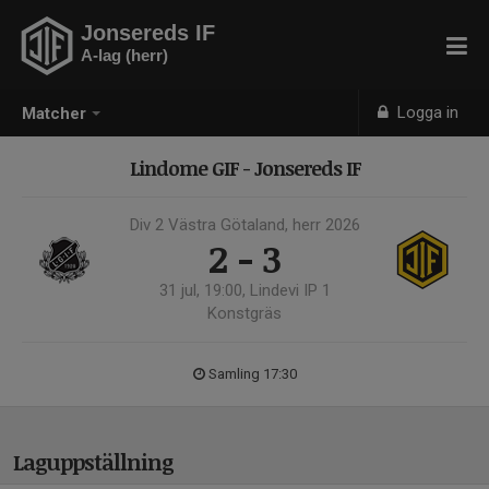
Jonsereds IF
A-lag (herr)
Logga in
Matcher
Lindome GIF - Jonsereds IF
Div 2 Västra Götaland, herr 2026
2 - 3
31 jul, 19:00, Lindevi IP 1
Konstgräs
Samling 17:30
Laguppställning