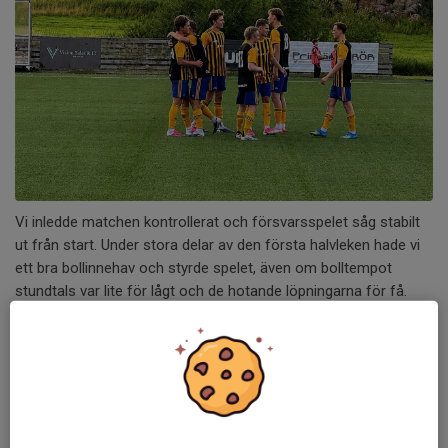
Vi inledde matchen kontrollerat och försvarsspelet såg stabilt
ut från start. Under stora delar av den första halvleken hade vi
ett bra bollinnehav och styrde spelet, även om bolltempot
stundtals var lite för lågt och de hotande löpningarna för få.
Lindome försökte främst skapa chanser genom snabba
spelvändningar och längre bollar ut mot kanterna.
Precis i första halvlekens absoluta slutskede lyckades Lindome
få in ledningsmålet och vi gick till paus i underläge.
I halvtid pratade vi om att höja bolltempot, hota mer i djupled