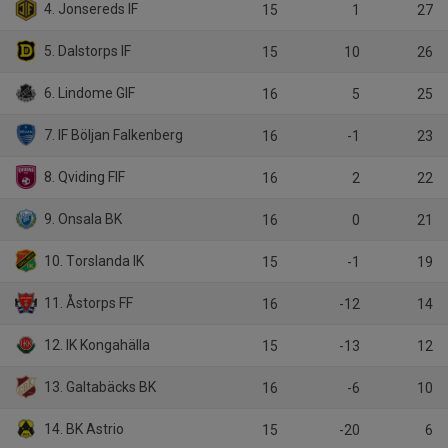
4. Jonsereds IF
15
1
27
5. Dalstorps IF
15
10
26
6. Lindome GIF
16
5
25
7. IF Böljan Falkenberg
16
-1
23
8. Qviding FIF
16
2
22
9. Onsala BK
16
0
21
10. Torslanda IK
15
-1
19
11. Åstorps FF
16
-12
14
12. IK Kongahälla
15
-13
12
13. Galtabäcks BK
16
-6
10
14. BK Astrio
15
-20
6