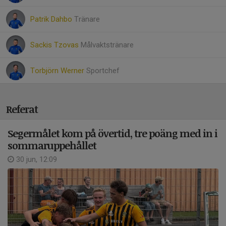
Patrik Dahbo
Tränare
Sackis Tzovas
Målvaktstränare
Torbjörn Werner
Sportchef
Referat
Segermålet kom på övertid, tre poäng med in i
sommaruppehållet
30 jun, 12:09