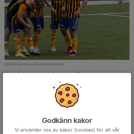
Mål på övertid av Alexander Nilsson
Under årets varmaste helg, och med flera spelare borta, tog
Jonsered emot Kongahälla i den sista matchen innan
sommaruppehållet.
Den första halvleken slutade mållös, men det var gästerna som
under långa stunder fick styra spelet. Kongahälla skapade ett
antal halvchanser, inte minst på sina fasta situationer, men
Godkänn kakor
Jonsered försvarade sig och höll nollan intakt.
Vi använder oss av kakor (cookies) för att vår