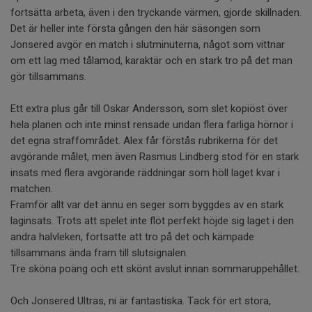
fortsätta arbeta, även i den tryckande värmen, gjorde skillnaden.
Det är heller inte första gången den här säsongen som
Jonsered avgör en match i slutminuterna, något som vittnar
om ett lag med tålamod, karaktär och en stark tro på det man
gör tillsammans.
Ett extra plus går till Oskar Andersson, som slet kopiöst över
hela planen och inte minst rensade undan flera farliga hörnor i
det egna straffområdet. Alex får förstås rubrikerna för det
avgörande målet, men även Rasmus Lindberg stod för en stark
insats med flera avgörande räddningar som höll laget kvar i
matchen.
Framför allt var det ännu en seger som byggdes av en stark
laginsats. Trots att spelet inte flöt perfekt höjde sig laget i den
andra halvleken, fortsatte att tro på det och kämpade
tillsammans ända fram till slutsignalen.
Tre sköna poäng och ett skönt avslut innan sommaruppehållet.
Och Jonsered Ultras, ni är fantastiska. Tack för ert stora,