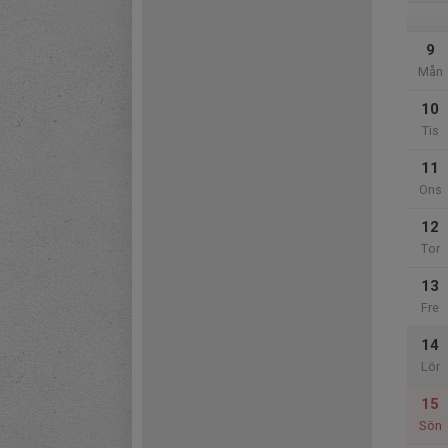
9
Mån
10
Tis
11
Ons
12
Tor
13
Fre
14
Lör
15
Sön