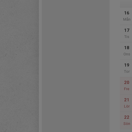
16
Mån
17
Tis
18
Ons
19
Tor
20
Fre
21
Lör
22
Sön