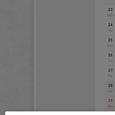
23
Mån
24
Tis
25
Ons
26
Tor
27
Fre
28
Lör
29
Sön