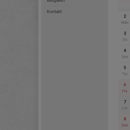
Bildgalleri
Kontakt
2
Mån
3
Tis
4
Ons
5
Tor
6
Fre
7
Lör
8
Sön