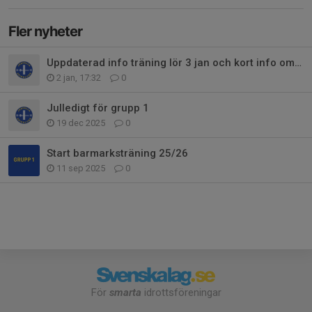
Fler nyheter
Uppdaterad info träning lör 3 jan och kort info om träningar framöver
2 jan, 17:32
0
Julledigt för grupp 1
19 dec 2025
0
Start barmarksträning 25/26
11 sep 2025
0
För
smarta
idrottsföreningar