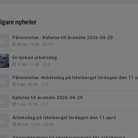
digare nyheter
Påminnelse - Kallelse till årsmöte 2026-04-29
28 apr, 12:00
11
En lyckad arbetsdag
12 apr, 15:48
3
Påminnelse -Arbetsdag på Isterberget lördagen den 11 ap
9 apr, 09:08
0
Kallelse till årsmöte 2026-04-29
7 apr, 11:16
2
Arbetsdag på Isterberget lördagen den 11 april
28 mar, 12:36
24
Vägavstängning på Isterbergsvägen för asfaltering