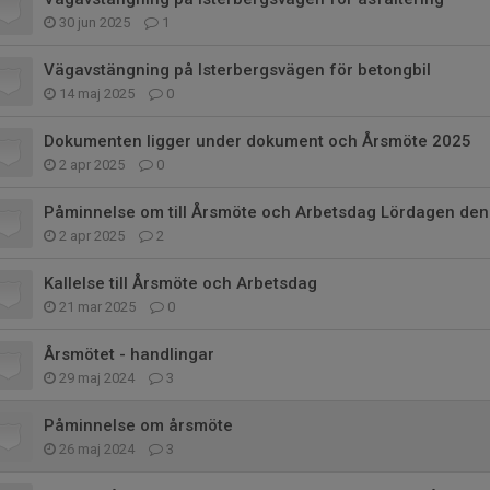
30 jun 2025
1
Vägavstängning på Isterbergsvägen för betongbil
14 maj 2025
0
Dokumenten ligger under dokument och Årsmöte 2025
2 apr 2025
0
Påminnelse om till Årsmöte och Arbetsdag Lördagen den 
2 apr 2025
2
Kallelse till Årsmöte och Arbetsdag
21 mar 2025
0
Årsmötet - handlingar
29 maj 2024
3
Påminnelse om årsmöte
26 maj 2024
3