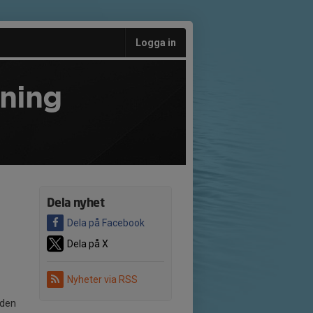
Logga in
ening
Dela nyhet
Dela på Facebook
Dela på X
Nyheter via RSS
 den