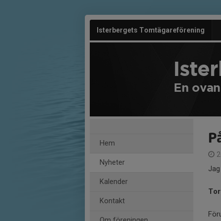
Isterbergets Tomtägareförening
Iste
En ovan
P
Hem
2
Nyheter
Jag
Kalender
Tor
Kontakt
För
Om föreningen