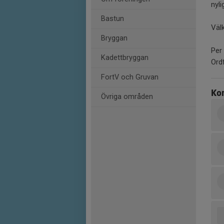
nyl
Bastun
Väl
Bryggan
Per
Kadettbryggan
Ord
FortV och Gruvan
Ko
Övriga områden