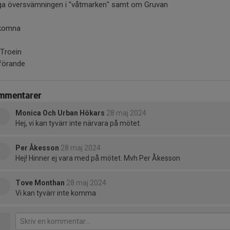
iga översvämningen i "våtmarken" samt om Gruvan
komna
 Troein
förande
mmentarer
Monica Och Urban Hökars
28 maj 2024
Hej, vi kan tyvärr inte närvara på mötet.
Per Åkesson
28 maj 2024
Hej! Hinner ej vara med på mötet. Mvh Per Åkesson
Tove Monthan
28 maj 2024
Vi kan tyvärr inte komma