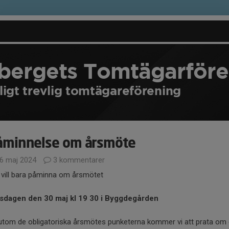
rbergets Tomtägarför
ligt trevlig tomtägareförening
åminnelse om årsmöte
6 maj 2024
3 kommentarer
 vill bara påminna om årsmötet
sdagen den 30 maj kl 19 30 i Byggdegården
utom de obligatoriska årsmötes punketerna kommer vi att prata om