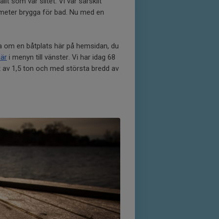
t som var slitet. Vi var särskilt
,2 meter brygga för bad. Nu med en
 om en båtplats här på hemsidan, du
här
i menyn till vänster. Vi har idag 68
kt av 1,5 ton och med största bredd av