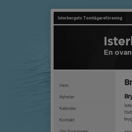
Isterbergets Tomtägareförening
Iste
En ovan
B
Hem
Br
Nyheter
Ist
Kalender
för
bry
Kontakt
Om föreningen