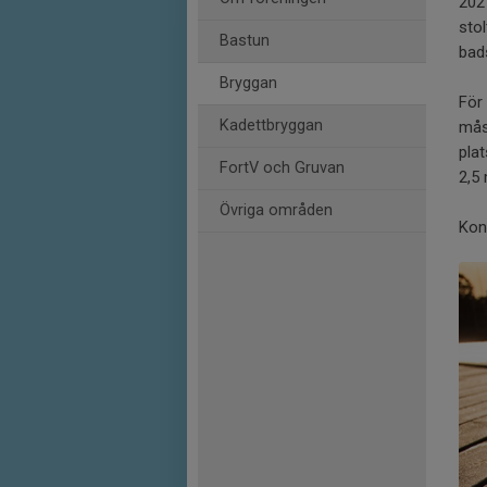
2021
stol
Bastun
bads
Bryggan
För
Kadettbryggan
mås
plat
FortV och Gruvan
2,5 
Övriga områden
Kon