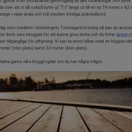
 gjorde vi en omfattande genomgång av alla förankringar och bytte all
ta över att vi då också bytte ut ”T:t” längs ut till en ny 19 meter x 4
tege i varje ända och två stycken trevliga picknickbord.
 dig som medlem i Isterbergets Tomtägareförening så kan du ansöka
te dock vara inloggad för att kunna göra detta och du hittar
länken 
ser tillgängliga för uthyrning. Vi kan ta emot båtar med en högsta vi
meter (stor plats) samt 2,0 meter (liten plats).
takta gärna våra bryggfogdar om du har några frågor.