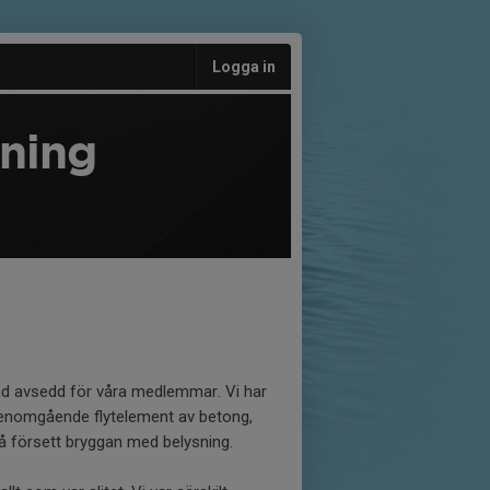
Logga in
ening
nd avsedd för våra medlemmar. Vi har
r genomgående flytelement av betong,
å försett bryggan med belysning.