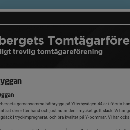
rbergets Tomtägarför
ligt trevlig tomtägareförening
ryggan
yggan
erbergets gemensamma båtbrygga på Ytterbyvägen 44 är i första ha
bättrat den efter hand och just nu är den i mycket gott skick. Vi ha
ggdäck i tryckimpregnerat, och bra kvalitet på Y-bommar. Vi har ocks