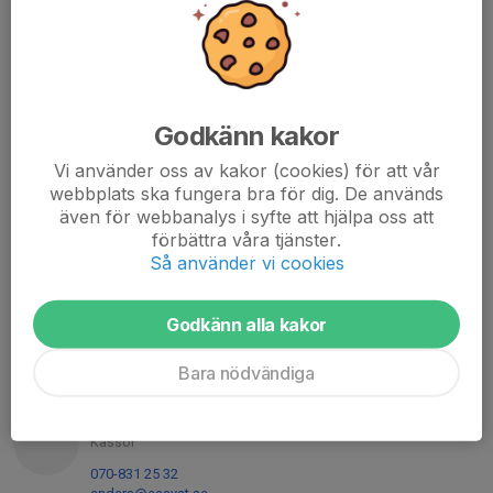
185 94 Vaxholm
MEJLA PDF-FAKTUROR TILL
info@isterberget.se
ORG. NUMMER
Godkänn kakor
812000-1089
Vi använder oss av kakor (cookies) för att vår
BANKGIRO
webbplats ska fungera bra för dig. De används
700-7933
även för webbanalys i syfte att hjälpa oss att
förbättra våra tjänster.
Så använder vi cookies
Kontaktpersoner
Per Troein
Godkänn alla kakor
Ordförande
Mobil visas bara för inloggade
Bara nödvändiga
E-post visas bara för inloggade
Anders Karlsson
Kassör
070-831 25 32