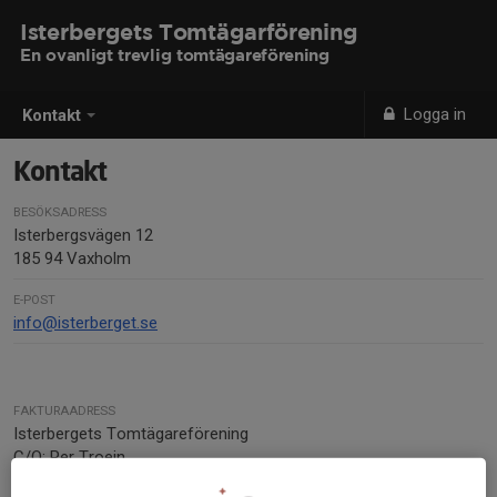
Isterbergets Tomtägarförening
En ovanligt trevlig tomtägareförening
Logga in
Kontakt
Kontakt
BESÖKSADRESS
Isterbergsvägen 12
185 94 Vaxholm
E-POST
info@isterberget.se
FAKTURAADRESS
Isterbergets Tomtägareförening
C/O: Per Troein
Isterbergsvägen 12