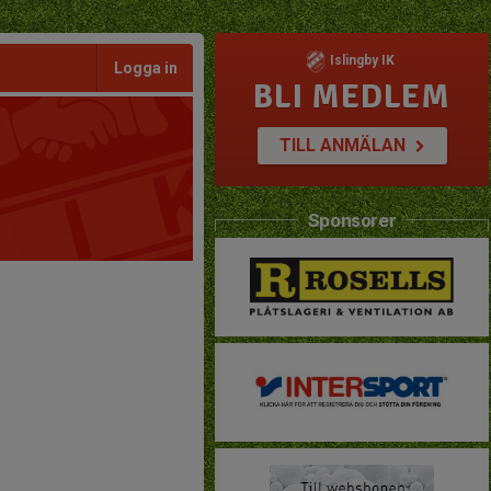
Islingby IK
Logga in
BLI MEDLEM
TILL ANMÄLAN
Sponsorer