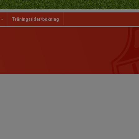
g
Träningstider/bokning