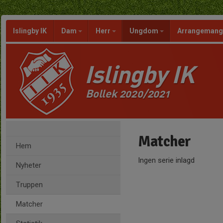
Islingby IK
Dam
Herr
Ungdom
Arrangeman
Islingby IK
Bollek 2020/2021
Matcher
Hem
Ingen serie inlagd
Nyheter
Truppen
Matcher