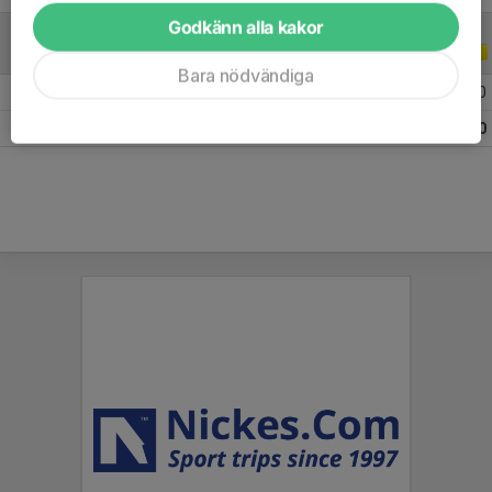
Godkänn alla kakor
A-LAGSSERIER
2023
Bara nödvändiga
2023 Division 4A Dam
15
2
4
0
Totalt
15
2
4
0