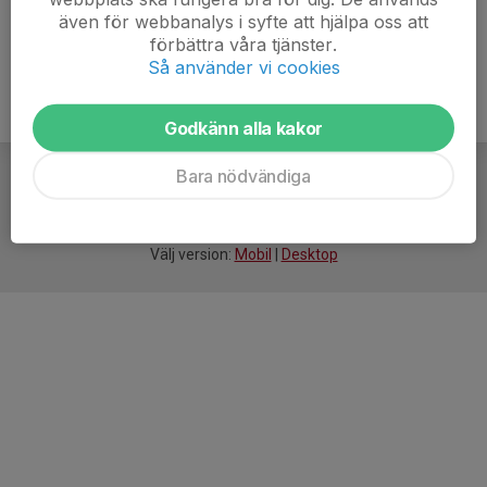
även för webbanalys i syfte att hjälpa oss att
förbättra våra tjänster.
Så använder vi cookies
Godkänn alla kakor
Bara nödvändiga
För
smarta
idrottsföreningar
Välj version:
Mobil
|
Desktop