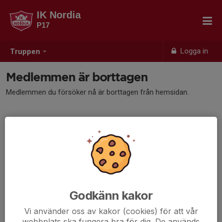
IK Nordia
P17
Logga in
Truppen
Medlemmen är borttagen
Medlemmen du försöker nå är borttagen från hemsidan.
Godkänn kakor
Vi använder oss av kakor (cookies) för att vår
webbplats ska fungera bra för dig. De används