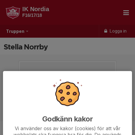
IK Nordia
F16/17/18
Logga in
Truppen
Stella Norrby
Godkänn kakor
Vi använder oss av kakor (cookies) för att vår
Position
-
webbplats ska fungera bra för dig. De används