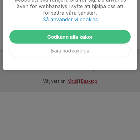
även för webbanalys i syfte att hjälpa oss att
Ålder
9 år
förbättra våra tjänster.
Så använder vi cookies
Godkänn alla kakor
Bara nödvändiga
För
smarta
idrottsföreningar
Välj version:
Mobil
|
Desktop