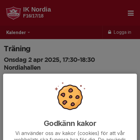
IK Nordia
F16/17/18
Logga in
Kalender
Träning
Onsdag 2 apr 2025, 17:30-18:30
Nordiahallen
Samling: 17:30
Godkänn kakor
Vi använder oss av kakor (cookies) för att vår
webbplats ska fungera bra för dig. De används