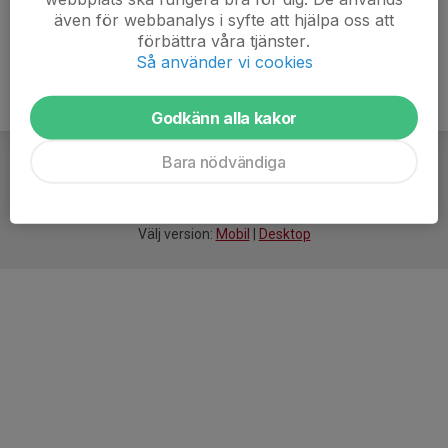
även för webbanalys i syfte att hjälpa oss att
förbättra våra tjänster.
Så använder vi cookies
Godkänn alla kakor
Bara nödvändiga
För
smarta
idrottsföreningar
Välj version:
Mobil
|
Desktop