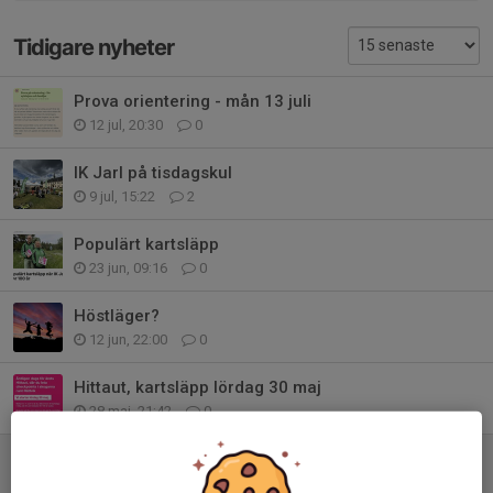
Tidigare nyheter
Prova orientering - mån 13 juli
12 jul, 20:30
0
IK Jarl på tisdagskul
9 jul, 15:22
2
Populärt kartsläpp
23 jun, 09:16
0
Höstläger?
12 jun, 22:00
0
Hittaut, kartsläpp lördag 30 maj
28 maj, 21:42
0
Inställd arbetsdag 9 maj
7 maj, 16:18
0