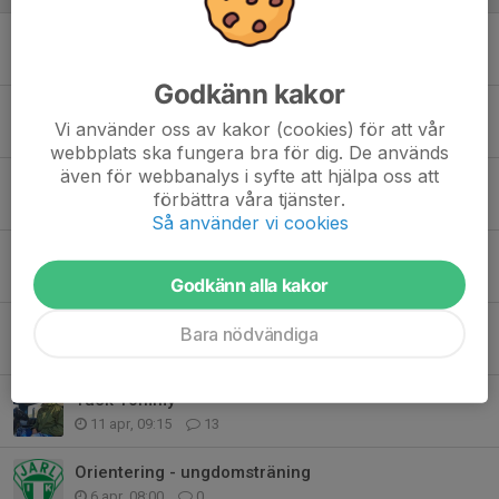
IK Jarl 100år
3 maj, 21:30
0
Godkänn kakor
MTB orientering 6 maj
Vi använder oss av kakor (cookies) för att vår
27 apr, 17:00
0
webbplats ska fungera bra för dig. De används
även för webbanalys i syfte att hjälpa oss att
Utegymmet invigt!
förbättra våra tjänster.
26 apr, 21:23
1
Så använder vi cookies
Tips: föreläsning om framtidens föreningsliv med Johan von Essen
20 apr, 20:36
0
Godkänn alla kakor
Invigning av Jarls nya utegym 23 april
Bara nödvändiga
12 apr, 21:08
0
Tack Tommy
11 apr, 09:15
13
Orientering - ungdomsträning
6 apr, 08:00
0