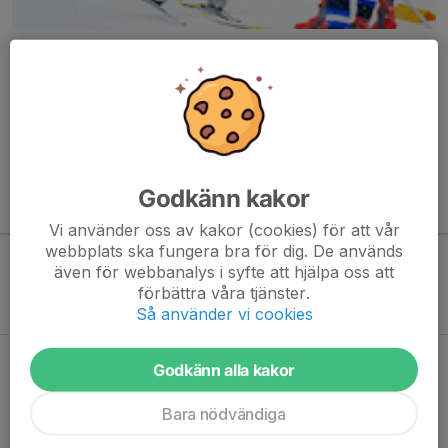
Här hamnar automatiskt de senaste nyheterna på hemsidan. För
att kunna börja administrera hemsidan loggar du in högst upp till
höger.
/Svenskalag.se
Godkänn kakor
Kommande aktiviteter
Vi använder oss av kakor (cookies) för att vår
webbplats ska fungera bra för dig. De används
även för webbanalys i syfte att hjälpa oss att
Inga aktiviteter inbokade
förbättra våra tjänster.
Så använder vi cookies
Hela kalendern
Godkänn alla kakor
Bara nödvändiga