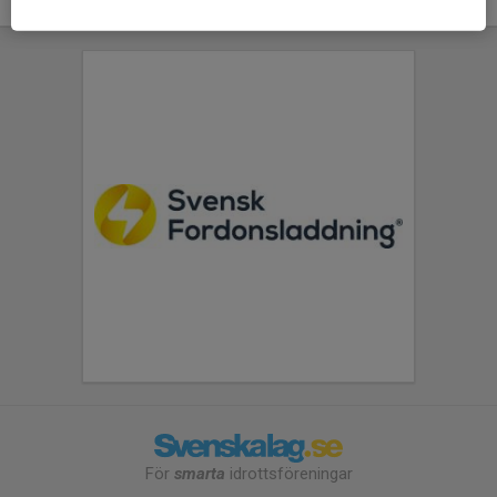
För
smarta
idrottsföreningar