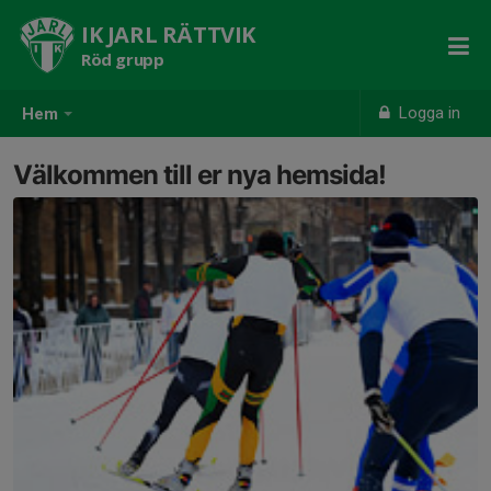
IK JARL RÄTTVIK
Röd grupp
Logga in
Hem
Välkommen till er nya hemsida!