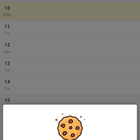
10
Mån
11
Tis
12
Ons
13
Tor
14
Fre
15
Lör
16
Sön
v.34