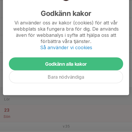
17
Godkänn kakor
Mån
Vi använder oss av kakor (cookies) för att vår
18
webbplats ska fungera bra för dig. De används
Tis
även för webbanalys i syfte att hjälpa oss att
19
förbättra våra tjänster.
Så använder vi cookies
Ons
20
Godkänn alla kakor
Tor
21
Bara nödvändiga
Fre
22
Lör
23
Sön
v.35