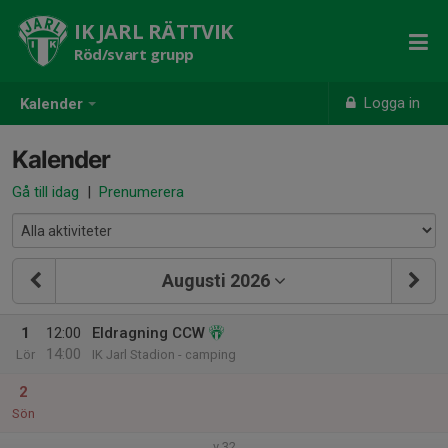
IK JARL RÄTTVIK
Röd/svart grupp
Logga in
Kalender
Kalender
Gå till idag
|
Prenumerera
Augusti 2026
1
12:00
Eldragning CCW
14:00
Lör
IK Jarl Stadion - camping
2
Sön
v.32