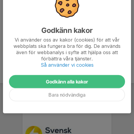
Henning Högberg
, ledare
Skidor vuxen
Godkänn kakor
Vi använder oss av kakor (cookies) för att vår
Susanna Strand
, Ledare
webbplats ska fungera bra för dig. De används
Jessica Gyhlesten Back
, Ledare
även för webbanalys i syfte att hjälpa oss att
förbättra våra tjänster.
Så använder vi cookies
Godkänn alla kakor
Bara nödvändiga