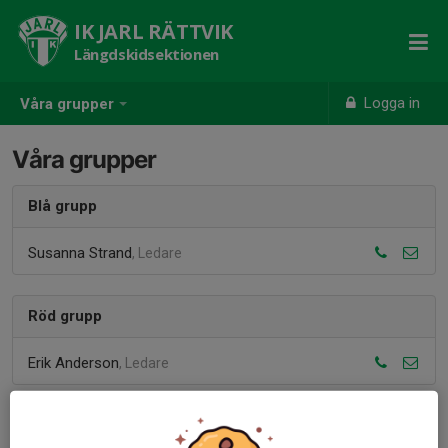
IK JARL RÄTTVIK
Längdskidsektionen
Logga in
Våra grupper
Våra grupper
Blå grupp
Susanna Strand
, Ledare
Röd grupp
Erik Anderson
, Ledare
Svart grupp