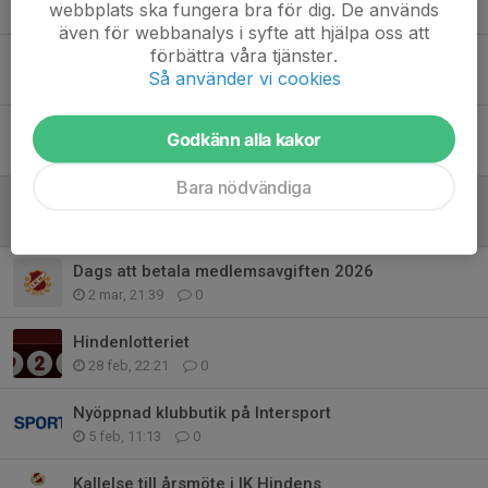
webbplats ska fungera bra för dig. De används
30 maj, 19:24
0
även för webbanalys i syfte att hjälpa oss att
förbättra våra tjänster.
Larz Kristerz i bygdegården 13 maj
Så använder vi cookies
10 maj, 22:09
0
Hindenlotteriet
Godkänn alla kakor
25 apr, 20:06
0
Bara nödvändiga
Hindenlotteriet
28 mar, 19:35
0
Dags att betala medlemsavgiften 2026
2 mar, 21:39
0
Hindenlotteriet
28 feb, 22:21
0
Nyöppnad klubbutik på Intersport
5 feb, 11:13
0
Kallelse till årsmöte i IK Hindens