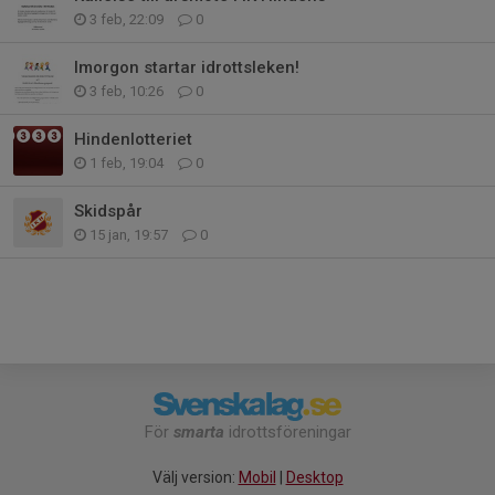
3 feb, 22:09
0
Imorgon startar idrottsleken!
3 feb, 10:26
0
Hindenlotteriet
1 feb, 19:04
0
Skidspår
15 jan, 19:57
0
För
smarta
idrottsföreningar
Välj version:
Mobil
|
Desktop