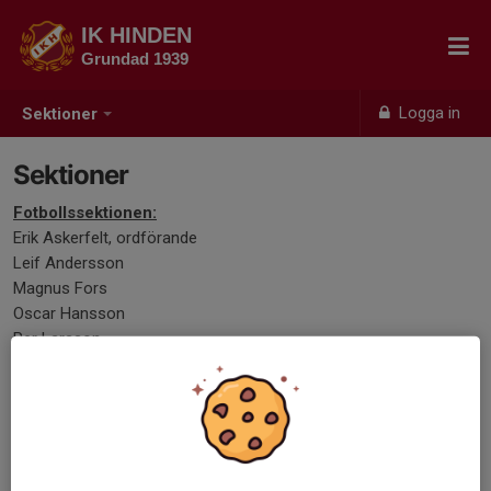
IK HINDEN
Grundad 1939
Logga in
Sektioner
Sektioner
Fotbollssektionen:
Erik Askerfelt, ordförande
Leif Andersson
Magnus Fors
Oscar Hansson
Per Larsson
Ungdomssektionen:
Sofie Bergström, ordförande samt ansvarig för ungdomsfotboll
Marika Blom
Sandra Bergström
Katarina Sten