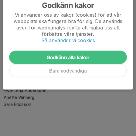
Godkänn kakor
Johanna Eriksson
Vi använder oss av kakor (cookies) för att vår
Skid- & Motionssektionen:
webbplats ska fungera bra för dig. De används
även för webbanalys i syfte att hjälpa oss att
Robin Djärf, ordförande
förbättra våra tjänster.
Klas Bergström
Så använder vi cookies
Ellen Cederberg
Rune Dahlén
Erik Bergström
Godkänn alla kakor
Supportersektionen:
Bara nödvändiga
Anna-Karin Hamnstedt, ordförande
Katarina Ivarsson
Ewa-Lena Andersson
Anette Winberg
Sara Ericsson