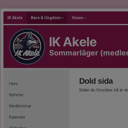
IK Akele
Barn & Ungdom
Vuxen
IK Akele
Sommarläger (medlem 
Dold sida
Hem
Sidan du försöker nå är d
Nyheter
Medlemmar
Kalender