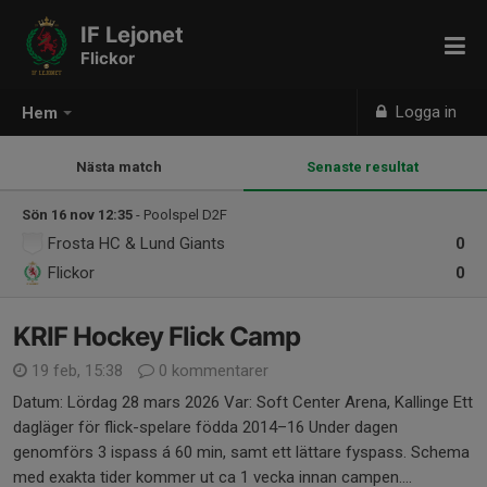
IF Lejonet
Flickor
Logga in
Hem
Nästa match
Senaste resultat
Sön 16 nov 12:35
- Poolspel D2F
Frosta HC & Lund Giants
0
Flickor
0
KRIF Hockey Flick Camp
19 feb, 15:38
0 kommentarer
Datum: Lördag 28 mars 2026 Var: Soft Center Arena, Kallinge Ett
dagläger för flick-spelare födda 2014–16 Under dagen
genomförs 3 ispass á 60 min, samt ett lättare fyspass. Schema
med exakta tider kommer ut ca 1 vecka innan campen....