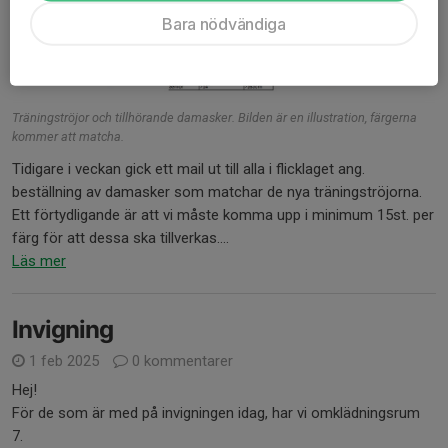
Bara nödvändiga
Träningströjor och tillhörande damasker. Bilden är en illustration, färgerna
kommer att matcha.
Tidigare i veckan gick ett mail ut till alla i flicklaget ang.
beställning av damasker som matchar de nya träningströjorna.
Ett förtydligande är att vi måste komma upp i minimum 15st. per
färg för att dessa ska tillverkas....
Läs mer
Invigning
1 feb 2025
0 kommentarer
Hej!
För de som är med på invigningen idag, har vi omklädningsrum
7.