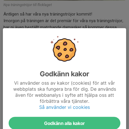
Nya träningströjor till flicklaget
Äntligen så har våra nya träningströjor kommit!
Imorgon på träningen är det premiär för våra nya träningströjor,
har ni även beställt matchande damasker så kommer dessa
finnas att hämta på träningen imorgon.
Fakturor till...
Läs mer
IF Lejonet flick - Träningströjor och
Godkänn kakor
träningsdamasker
Vi använder oss av kakor (cookies) för att vår
7 mar 2025
0 kommentarer
webbplats ska fungera bra för dig. De används
även för webbanalys i syfte att hjälpa oss att
förbättra våra tjänster.
Så använder vi cookies
Godkänn alla kakor