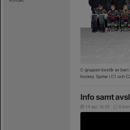
Kontakt
C-gruppen består av barn 
hockey. Spelar i C1 och 
Info samt avs
14 apr, 16:29
0 kom