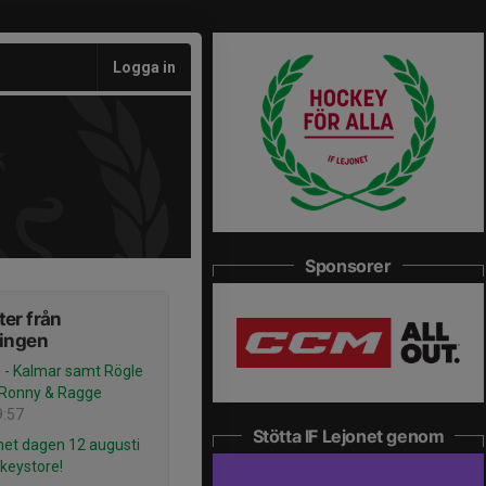
Logga in
Sponsorer
er från
ningen
- Kalmar samt Rögle
 Ronny & Ragge
9:57
Stötta IF Lejonet genom
onet dagen 12 augusti
keystore!