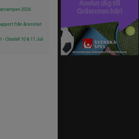
rcampen 2026
rapport från årsmötet
 - Citadell 10 & 11 Juli