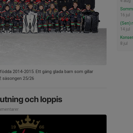
4 aug
Somma
16 jul
(Sen) 
14 jul
Konsert
8 jul
födda 2014-2015. Ett gäng glada barn som gillar
C2 säsongen 25/26
lutning och loppis
mentarer