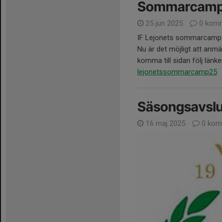
Sommarcamp
25 jun 2025
0 komm
IF Lejonets sommarcamp
Nu är det möjligt att anmä
komma till sidan följ länk
lejonetssommarcamp25
Säsongsavslu
16 maj 2025
0 kom