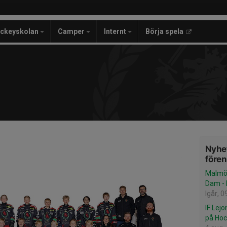
ckeyskolan
Camper
Internt
Börja spela
Nyhet
före
Malmö 
Dam -
Igår, 0
IF Lej
på Hoc