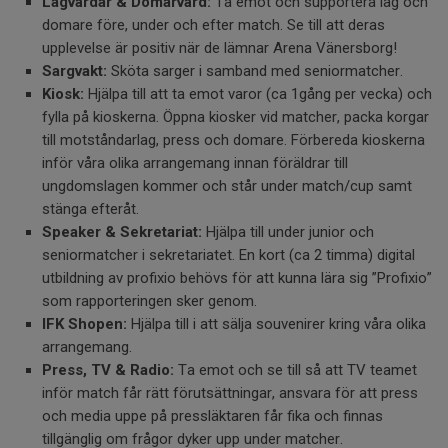
Lagvärdar & Domarvärd:
Ta emot och supportera lag och
domare före, under och efter match. Se till att deras
upplevelse är positiv när de lämnar Arena Vänersborg!
Sargvakt:
Sköta sarger i samband med seniormatcher.
Kiosk:
Hjälpa till att ta emot varor (ca 1gång per vecka) och
fylla på kioskerna. Öppna kiosker vid matcher, packa korgar
till motståndarlag, press och domare. Förbereda kioskerna
inför våra olika arrangemang innan föräldrar till
ungdomslagen kommer och står under match/cup samt
stänga efteråt.
Speaker & Sekretariat:
Hjälpa till under junior och
seniormatcher i sekretariatet. En kort (ca 2 timma) digital
utbildning av profixio behövs för att kunna lära sig ”Profixio”
som rapporteringen sker genom.
IFK Shopen:
Hjälpa till i att sälja souvenirer kring våra olika
arrangemang.
Press, TV & Radio:
Ta emot och se till så att TV teamet
inför match får rätt förutsättningar, ansvara för att press
och media uppe på pressläktaren får fika och finnas
tillgänglig om frågor dyker upp under matcher.