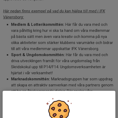
Här nedan finns exempel på vad du kan hjälpa till med i IFK
Vänersborg:
Medlem & Lotterikommittén:
Här får du vara med och
vara påhittig kring hur vi ska ta hand om våra medlemmar
på bästa sätt men även vara kreativ och komma på nya
olika aktiviteter som stärker klubbens varumärke och bidrar
till att våra medlemmar uppskattar IFK Vänersborg.
Sport & Ungdomskommittén:
Här får du vara med och
driva utvecklingen framåt för våra ungdomslag från
Skridskokul upp till P14/F14. Ungdomsverksamheten är
hjärtat i vår verksamhet!
Marknadskommittén:
Marknadsgruppen har som uppdrag
att skapa en attraktiv samverkan med våra partners genom
att ha en återkommande dialog. Där spelar våra
nätverksträffar en stor roll då vi träffas 10 ggr/år samt 2
aktiviteter som sponsorgolf och padelturnering. Gruppen
består av ett antal medlemmar som tillsammans bidrar till
att vi skapar en förening som har möjlighet att kunna växa i