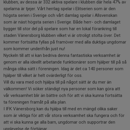
klubben, av dessa är 332 aktiva spelare i klubben där hela 47% av
spelarna är tjejer. Vårt herrlag spelar i Elitserien som är den
högsta serien i Sverige och vårt damlag spelar i Allsvenskan
som är näst högsta serien i Sverige. Både herr- och damlaget
bygger till stor del på spelare som har en lokal förankring till
staden Vänersborg klubben vilket vi är otroligt stolta över. Det
kommer fortsätta fyllas på framöver med alla duktiga ungdomar
som kommer underifrån just nu!
Nyckeln till att vi kan bedriva denna fantastiska verksamhet är
genom er alla ideellt arbetande funktionärer som hjälper till på så
många olika sätt i föreningen. Idag är det ca 140 personer som
hjälper till vilket är helt ovärderligt för oss.
Vill du vara med och hjälpa till på något sätt är du mer än
välkommen! Vi söker ständigt nya personer som kan göra att
vår verksamhet blir än bättre och för att vi ska kunna fortsätta
ta föreningen framåt på alla plan.
I IFK Vänersborg kan du hjälpa till med en mängd olika saker
som är viktiga för att vår stora verksamhet ska fungera och för
att vi ska kunna ge alla barn, ungdomar och supportrar den
upplevelse de förtjänar.