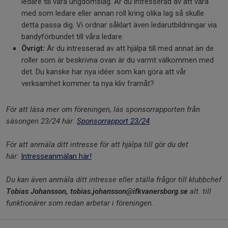
ledare till våra ungdomslag. Är du intresserad av att vara
med som ledare eller annan roll kring olika lag så skulle
detta passa dig. Vi ordnar såklart även ledarutbildningar via
bandyförbundet till våra ledare.
Övrigt:
Är du intresserad av att hjälpa till med annat än de
roller som är beskrivna ovan är du varmt välkommen med
det. Du kanske har nya idéer som kan göra att vår
verksamhet kommer ta nya kliv framåt?
För att läsa mer om föreningen, läs sponsorrapporten från
säsongen 23/24 här:
Sponsorrapport 23/24
För att anmäla ditt intresse för att hjälpa till gör du det
här:
Intresseanmälan här!
Du kan även anmäla ditt intresse eller ställa frågor till klubbchef
Tobias Johansson, tobias.johansson@ifkvanersborg.se
alt. till
funktionärer som redan arbetar i föreningen.