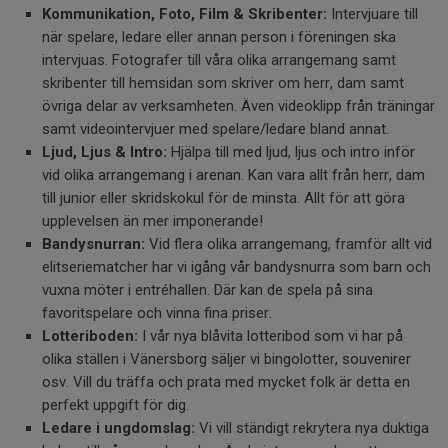
Kommunikation, Foto, Film & Skribenter:
Intervjuare till
när spelare, ledare eller annan person i föreningen ska
intervjuas. Fotografer till våra olika arrangemang samt
skribenter till hemsidan som skriver om herr, dam samt
övriga delar av verksamheten. Även videoklipp från träningar
samt videointervjuer med spelare/ledare bland annat.
Ljud, Ljus & Intro:
Hjälpa till med ljud, ljus och intro inför
vid olika arrangemang i arenan. Kan vara allt från herr, dam
till junior eller skridskokul för de minsta. Allt för att göra
upplevelsen än mer imponerande!
Bandysnurran:
Vid flera olika arrangemang, framför allt vid
elitseriematcher har vi igång vår bandysnurra som barn och
vuxna möter i entréhallen. Där kan de spela på sina
favoritspelare och vinna fina priser.
Lotteriboden:
I vår nya blåvita lotteribod som vi har på
olika ställen i Vänersborg säljer vi bingolotter, souvenirer
osv. Vill du träffa och prata med mycket folk är detta en
perfekt uppgift för dig.
Ledare i ungdomslag:
Vi vill ständigt rekrytera nya duktiga