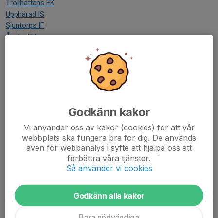
Trollhättans FK
Upphärad IS
Sjuntorps IF
Åsaka SK
Trollhättans FF
Trollhättans BOIS
Halvorstorps IS
Hjärtums IS
FC Trollhättan
Trollhättans Syrianska Förening
Godkänn kakor
Övrigt
Vi använder oss av kakor (cookies) för att vår
webbplats ska fungera bra för dig. De används
Trollhättans Stad
även för webbanalys i syfte att hjälpa oss att
förbättra våra tjänster.
Gräsroten - Stöd IFK!
Så använder vi cookies
BingoRingen
Godkänn alla kakor
Mentor
Bara nödvändiga