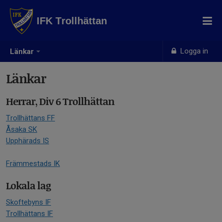
IFK Trollhättan
Logga in
Länkar
Länkar
Herrar, Div 6 Trollhättan
Trollhättans FF
Åsaka SK
Upphärads IS
Främmestads IK
Lokala lag
Skoftebyns IF
Trollhättans IF