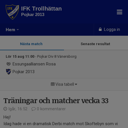
IFK Trollhättan
Pojkar 2013
Logga in
Hem
Nästa match
Senaste resultat
Lör 15 aug 11:00
- Pojkar Div 8 Vänersborg
Essungaalliansen Rosa
Pojkar 2013
Visa tabell
Träningar och matcher vecka 33
Igår, 16:52
0 kommentarer
Hej!
Idag hade vi en dramatisk Derbi match mot Skoftebyn som vi