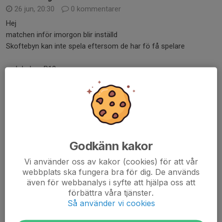
26 jun, 20:30
0 kommentarer
Hej
matchen inför imorgon blir inställd
Skoftebyn kan inte spela eftersom de har fö få spelare
mvh ledare P13
Läs mer
Matchen ändrad den sk spelas
26 jun, 18:00
0 kommentarer
Tjena killar och vårdnadshavare
Godkänn kakor
matchen mot skifte skall spelas, Juliana kommer
Vi använder oss av kakor (cookies) för att vår
Att vara eran lagledare, lycka till och hoppas ni har kul
webbplats ska fungera bra för dig. De används
även för webbanalys i syfte att hjälpa oss att
Vi syns på nästa träningen
förbättra våra tjänster.
Så använder vi cookies
Mvh//Ledare P13