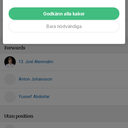
Oskar Persson
Godkänn alla kakor
Bara nödvändiga
Seth Jansson
Forwards
13. Joel Alenmalm
Anton Johansson
Yussef Abdisitar
Utan position