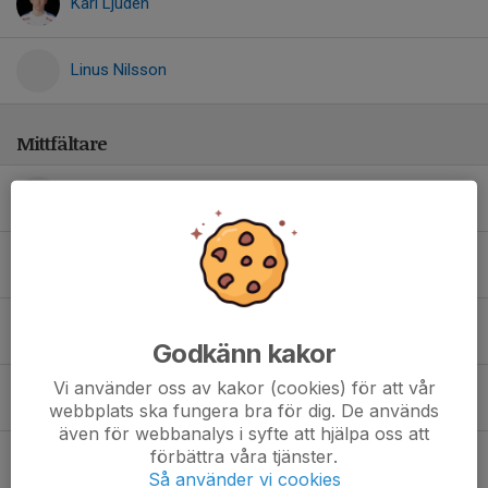
Karl Ljudén
Linus Nilsson
Mittfältare
11. Tobias Stangnes
19. Mattias Ellström
Arvid Ljudén
Godkänn kakor
Vi använder oss av kakor (cookies) för att vår
Hugo Lykken
webbplats ska fungera bra för dig. De används
även för webbanalys i syfte att hjälpa oss att
förbättra våra tjänster.
Liam Östlund Olsson
Så använder vi cookies