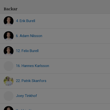
Backar
4. Erik Burell
6. Adam Nilsson
12. Felix Burell
16. Hannes Karlsson
22. Patrik Skanfors
Joey Tinkhof