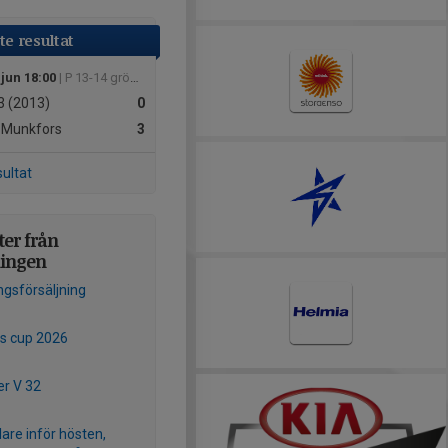
e resultat
 jun 18:00
| P 13-14 grön norra
 (2013)
0
 Munkfors
3
sultat
er från
ningen
ngsförsäljning
s cup 2026
r V 32
lare inför hösten,