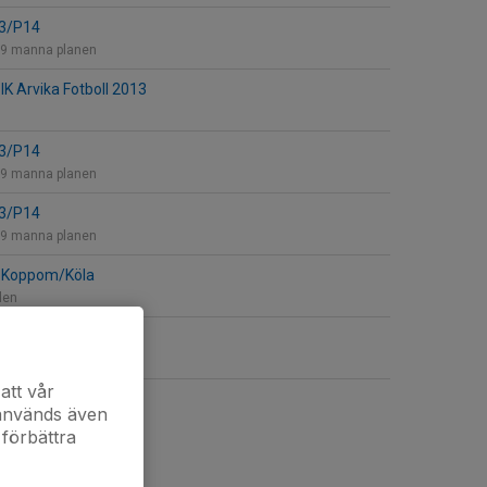
13/P14
- 9 manna planen
K Arvika Fotboll 2013
13/P14
- 9 manna planen
13/P14
- 9 manna planen
 Koppom/Köla
len
13/P14
- 9 manna planen
att vår
 används även
 förbättra