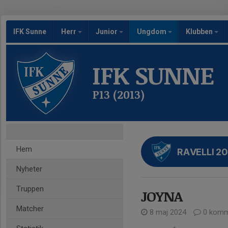
IFK Sunne
Herr
Junior
Ungdom
Klubben
IFK SUNNE
P13 (2013)
Hem
RAVELLI 2
Nyheter
Truppen
JOYNA
Matcher
8 maj 2024
0 komm