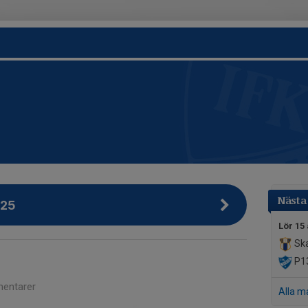
Nästa
025
Lör 15
Ska
P13
entarer
Alla m