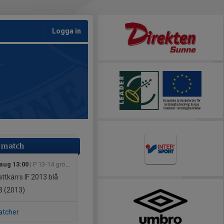
Logga in
 match
 aug 13:00
| P 13-14 grön grupp 4 hösten 2026
ttkärrs IF 2013 blå
 (2013)
atcher