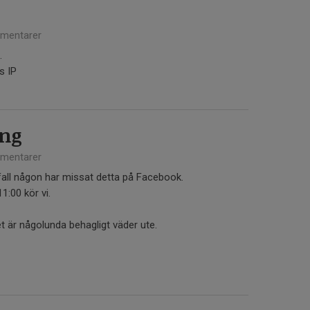
mentarer
.
s IP
ing
mentarer
ifall någon har missat detta på Facebook.
1:00 kör vi.
et är någolunda behagligt väder ute.