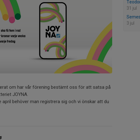
Teodor
31 jul
Semes
3 jul
merat om har vår förening bestämt oss för att satsa på
tteriet JOYNA.
:e april behöver man registrera sig och vi önskar att du
g