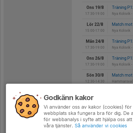
Ons 19/8
Träning P
17:30-19:00
Nya Kolsvik 
Lör 22/8
Match mot I
15:00-17:00
Nya Kolsvik
Mån 24/8
Träning P
17:30-19:00
Nya Kolsvik 
Ons 26/8
Träning P
17:30-19:00
Nya Kolsvik 
Sön 30/8
Match mot
12:30-14:30
Hammarsval
Mån 31/8
Träning P
Godkänn kakor
17:30-19:00
Nya Kolsvik 
Vi använder oss av kakor (cookies) för 
Hela kalendern
webbplats ska fungera bra för dig. De
för webbanalys i syfte att hjälpa oss att
våra tjänster.
Så använder vi cookies