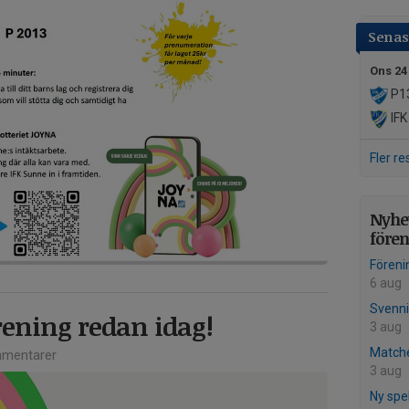
Senast
Ons 24
P13
IFK
Fler re
Nyhet
före
Föreni
6 aug
Svenni
rening redan idag!
3 aug
Matche
mentarer
3 aug
Ny spe