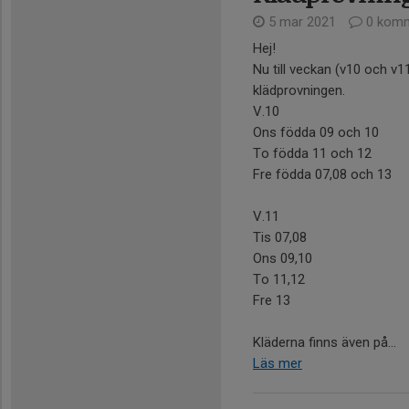
5 mar 2021
0 komm
Hej!
Nu till veckan (v10 och v11
klädprovningen.
V.10
Ons födda 09 och 10
To födda 11 och 12
Fre födda 07,08 och 13
V.11
Tis 07,08
Ons 09,10
To 11,12
Fre 13
Kläderna finns även på...
Läs mer