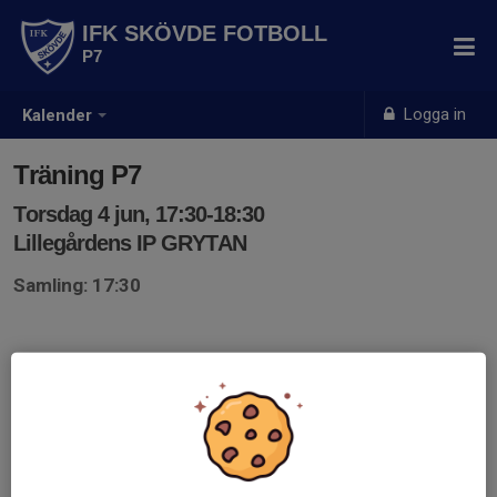
IFK SKÖVDE FOTBOLL
P7
Logga in
Kalender
Träning P7
Torsdag 4 jun, 17:30-18:30
Lillegårdens IP GRYTAN
Samling: 17:30