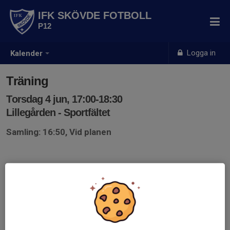
IFK SKÖVDE FOTBOLL
P12
Logga in
Kalender
Träning
Torsdag 4 jun, 17:00-18:30
Lillegården - Sportfältet
Samling: 16:50, Vid planen