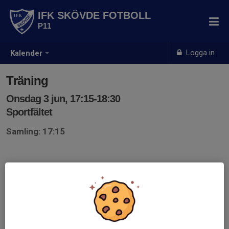
IFK SKÖVDE FOTBOLL
P11
Logga in
Kalender
Träning
Onsdag 3 jun, 17:15-18:30
Sportfältet
Samling: 17:15